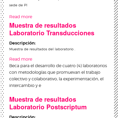
sede de Pl
Read more
about Listado de ganadores Convocatoria
Muestra de resultados
Dato por Liebre
Laboratorio Transducciones
Descripción:
Muestra de resultados del laboratorio .
Read more
about Muestra de resultados Laboratorio
Beca para el desarrollo de cuatro (4) laboratorios
Transducciones
con metodologías que promuevan el trabajo
colectivo y colaborativo, la experimentación, el
intercambio y e
Muestra de resultados
Laboratorio Postscriptum
Descripción: