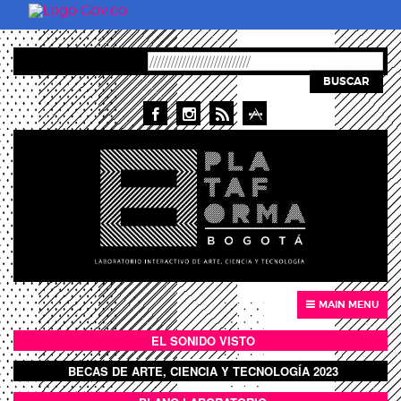
Skip to main content
BUSCAR
MAIN MENU
EL SONIDO VISTO
BOTÓN SONIDO VISTO
BECAS DE ARTE, CIENCIA Y TECNOLOGÍA 2023
BOTON DOMO LLENO