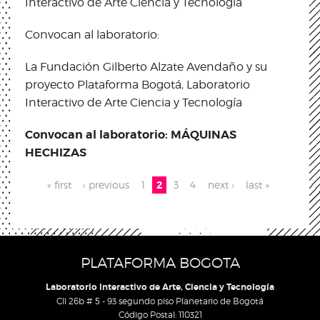
Interactivo de Arte Ciencia y Tecnología
Convocan al laboratorio:
La Fundación Gilberto Alzate Avendaño y su
proyecto Plataforma Bogotá, Laboratorio
Interactivo de Arte Ciencia y Tecnología
Convocan al laboratorio: MÁQUINAS
HECHIZAS
Pages
« first
‹ previous
1
2
3
4
next ›
last »
PLATAFORMA BOGOTA
Laboratorio Interactivo de Arte, Ciencia y Tecnología
Cll 26b # 5 - 93 segundo piso Planetario de Bogotá
Código Postal: 110321