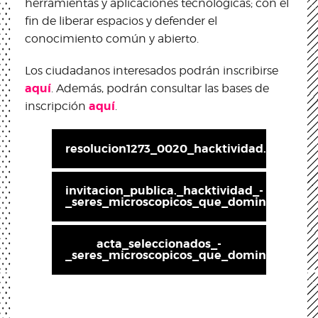
herramientas y aplicaciones tecnológicas; con el
fin de liberar espacios y defender el
conocimiento común y abierto.
Los ciudadanos interesados podrán inscribirse
aquí
. Además, podrán consultar las bases de
aquí
inscripción
.
resolucion1273_0020_hacktividad.pdf
invitacion_publica._hacktividad_-
_seres_microscopicos_que_dominan_el_m
acta_seleccionados_-
_seres_microscopicos_que_dominan_el_m