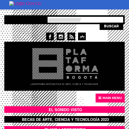
Skip to main content
BUSCAR
MAIN MENU
EL SONIDO VISTO
BOTÓN SONIDO VISTO
BECAS DE ARTE, CIENCIA Y TECNOLOGÍA 2023
BOTON DOMO LLENO