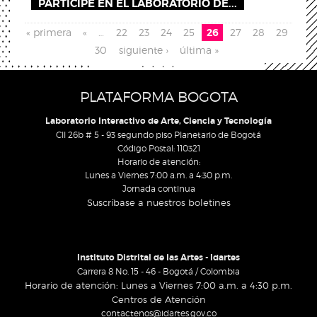
PARTICIPE EN EL LABORATORIO DE...
Pages
« primera
«
…
22
23
24
25
26
27
28
29
30
siguiente ›
última »
PLATAFORMA BOGOTA
Laboratorio Interactivo de Arte, Ciencia y Tecnología
Cll 26b # 5 - 93 segundo piso Planetario de Bogotá
Código Postal: 110321
Horario de atención:
Lunes a Viernes 7:00 a.m. a 4:30 p.m.
Jornada continua
Suscríbase a nuestros boletines
Instituto Distrital de las Artes - Idartes
Carrera 8 No. 15 - 46 - Bogotá / Colombia
Horario de atención: Lunes a Viernes 7:00 a.m. a 4:30 p.m.
Centros de Atención
contactenos@idartes.gov.co