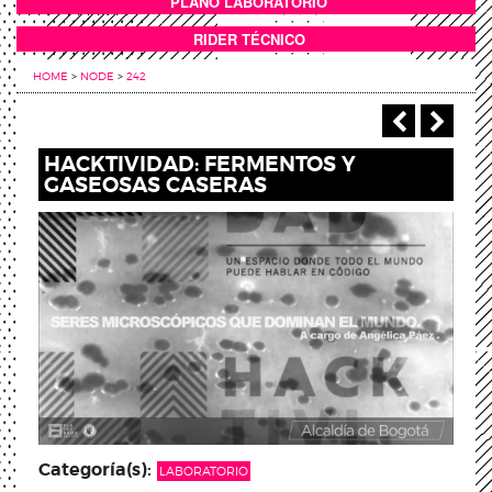
PLANO LABORATORIO
ANEXOS
RIDER TÉCNICO
HOME
>
NODE
>
242
‹ Previou
Next
HACKTIVIDAD: FERMENTOS Y
GASEOSAS CASERAS
Categoría(s):
LABORATORIO