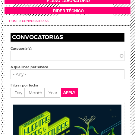
PLANO LABORATORIO
ANEXOS
RIDER TÉCNICO
HOME
>
CONVOCATORIAS
CONVOCATORIAS
Categoría(s):
A que línea pertenece:
Filtrar por fecha
Filtrar por fecha
Day
Month
Year
APPLY