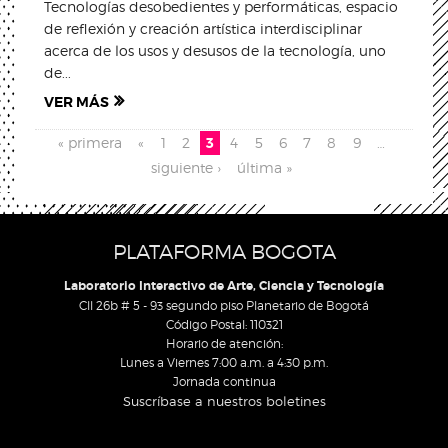
Tecnologías desobedientes y performáticas, espacio
de reflexión y creación artística interdisciplinar
acerca de los usos y desusos de la tecnología, uno
de...
VER MÁS
Pages
« primera
«
1
2
3
4
5
6
7
8
9
…
siguiente ›
última »
PLATAFORMA BOGOTA
Laboratorio Interactivo de Arte, Ciencia y Tecnología
Cll 26b # 5 - 93 segundo piso Planetario de Bogotá
Código Postal: 110321
Horario de atención:
Lunes a Viernes 7:00 a.m. a 4:30 p.m.
Jornada continua
Suscríbase a nuestros boletines