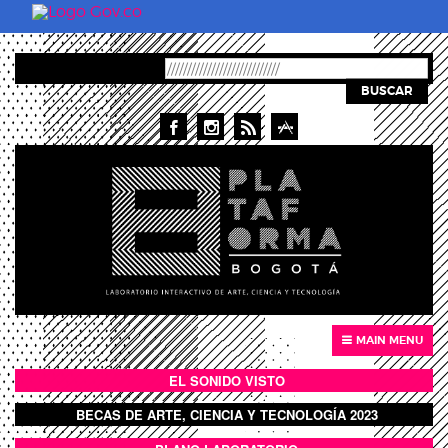
Skip to main content
BUSCAR
MAIN MENU
EL SONIDO VISTO
BOTÓN SONIDO VISTO
BECAS DE ARTE, CIENCIA Y TECNOLOGÍA 2023
BOTON DOMO LLENO