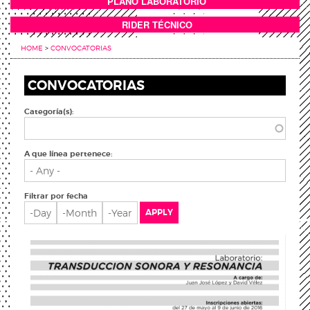
PLANO LABORATORIO
ANEXOS
RIDER TÉCNICO
HOME
>
CONVOCATORIAS
CONVOCATORIAS
Categoría(s):
A que línea pertenece:
Filtrar por fecha
Filtrar por fecha
Day
Month
Year
APPLY