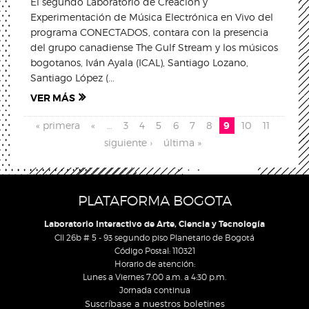
El segundo Laboratorio de Creación y
Experimentación de Música Electrónica en Vivo del
programa CONECTADOS, contara con la presencia
del grupo canadiense The Gulf Stream y los músicos
bogotanos, Iván Ayala (ICAL), Santiago Lozano,
Santiago López (...
VER MÁS
Pages
« primera
«
…
3
4
5
6
7
8
9
10
11
siguiente ›
última »
PLATAFORMA BOGOTA
Laboratorio Interactivo de Arte, Ciencia y Tecnología
Cll 26b # 5 - 93 segundo piso Planetario de Bogotá
Código Postal: 110321
Horario de atención:
Lunes a Viernes 7:00 a.m. a 4:30 p.m.
Jornada continua
Suscríbase a nuestros boletines