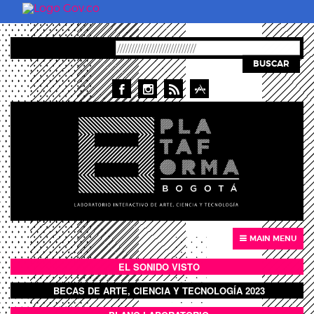
Skip to main content
BUSCAR
MAIN MENU
EL SONIDO VISTO
BOTÓN SONIDO VISTO
BECAS DE ARTE, CIENCIA Y TECNOLOGÍA 2023
BOTON DOMO LLENO