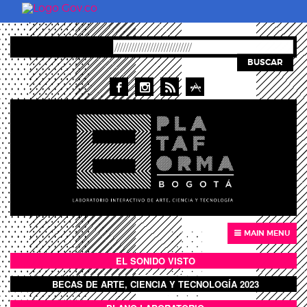
Skip to main content
BUSCAR
MAIN MENU
EL SONIDO VISTO
BOTÓN SONIDO VISTO
BECAS DE ARTE, CIENCIA Y TECNOLOGÍA 2023
BOTON DOMO LLENO