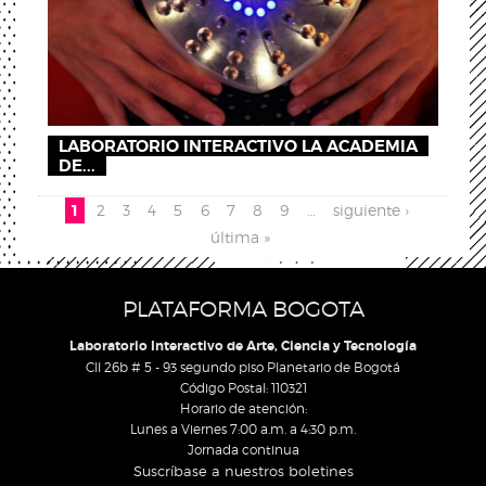
LABORATORIO INTERACTIVO LA ACADEMIA
DE...
Páginas
1
2
3
4
5
6
7
8
9
…
siguiente ›
última »
PLATAFORMA BOGOTA
Laboratorio Interactivo de Arte, Ciencia y Tecnología
Cll 26b # 5 - 93 segundo piso Planetario de Bogotá
Código Postal: 110321
Horario de atención:
Lunes a Viernes 7:00 a.m. a 4:30 p.m.
Jornada continua
Suscríbase a nuestros boletines