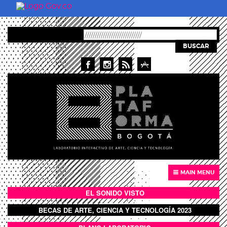
Pasar al contenido principal
BUSCAR
MAIN MENU
EL SONIDO VISTO
BOTÓN SONIDO VISTO
BECAS DE ARTE, CIENCIA Y TECNOLOGÍA 2023
BOTON DOMO LLENO