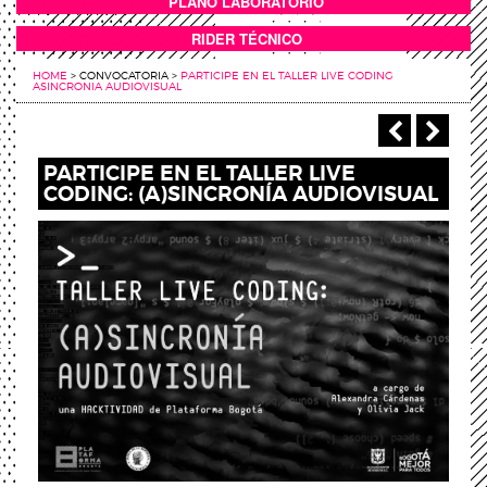
PLANO LABORATORIO
ANEXOS
RIDER TÉCNICO
HOME
>
CONVOCATORIA
>
PARTICIPE EN EL TALLER LIVE CODING
ASINCRONIA AUDIOVISUAL
‹ Anterio
Sigu
PARTICIPE EN EL TALLER LIVE
CODING: (A)SINCRONÍA AUDIOVISUAL