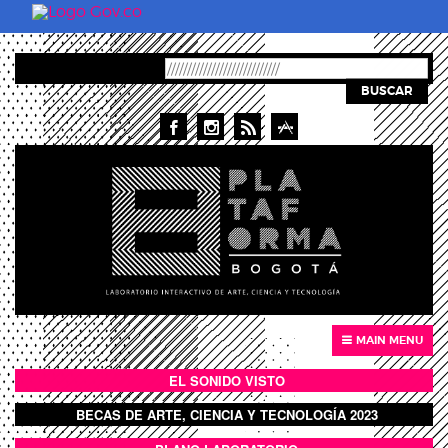
Pasar al contenido principal
BUSCAR
MAIN MENU
EL SONIDO VISTO
BOTÓN SONIDO VISTO
BECAS DE ARTE, CIENCIA Y TECNOLOGÍA 2023
BOTON DOMO LLENO