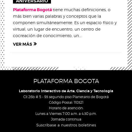
ANIVERSARIO
Plataforma Bogotá
tiene muchas definiciones, o
más bien varias palabras y conceptos que la
componen simultáneamente. Es un espacio físico y
virtual, un lugar de encuentro, un centro de
cocreación de conocimiento, un...
VER MÁS
PLATAFORMA BOGOTA
Laboratorio Interactivo de Arte, Ciencia y Tecnología
Cll 26b # 5 - 93 segundo piso Planetario de Bogotá
Código Postal: 110321
Horario de atención:
Lunes a Viernes 7:00 a.m. a 4:30 p.m.
Jornada continua
Suscríbase a nuestros boletines