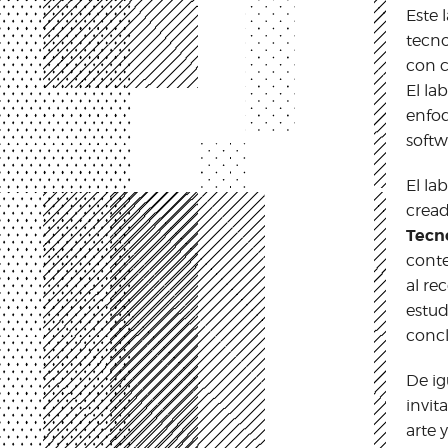
Este 
tecno
con c
El la
enfoq
softw
El la
cread
Tecno
conte
al re
estud
concl
De ig
invit
arte 