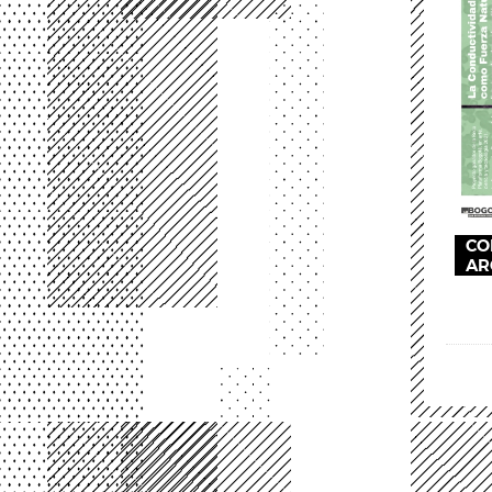
CO
AR
Pag