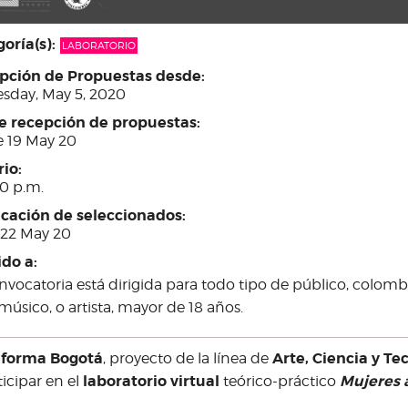
oría(s):
LABORATORIO
pción de Propuestas desde:
esday, May 5, 2020
re recepción de propuestas:
e 19 May 20
rio:
0 p.m.
icación de seleccionados:
 22 May 20
ido a:
nvocatoria está dirigida para todo tipo de público, colomb
músico, o artista, mayor de 18 años.
aforma Bogotá
Arte, Ciencia y Te
, proyecto de la línea de
laboratorio virtual
Mujeres a
ticipar en el
teórico-práctico