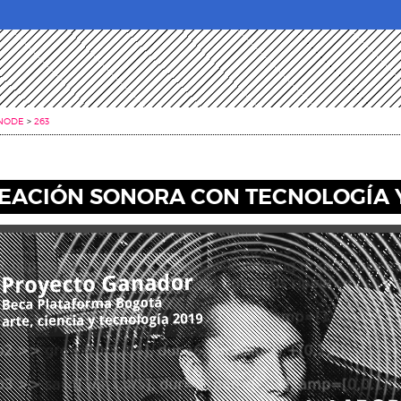
NODE
>
263
EACIÓN SONORA CON TECNOLOGÍA Y