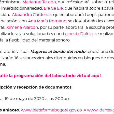
rfeminismo,
Marianne Teixido
, que reflexionará sobre la re
e interdisciplinariedad,
Efe Ce Ele
, que hablará sobre abstra
ación,
Alexandra Cárdenas
, quien abordará Loops, patrone
nciación, con
Ana María Romano,
se descubrirán las carto
as,
Ximena Alarcón
, por su parte, abordará la escucha p
bilizadora y revolucionaria y con
Lucrecia Dalt la
se realiza
a la flexibilidad del material sonoro.
Mujeres al borde del ruido
oratorio virtual,
tendrá una du
alizarán 16 sesiones virtuales distribuidas en bloques de do
na.
lte la programación del laboratorio virtual aquí.
ipción​ ​y​ ​recepción​ ​de​ ​documentos:
 al 19 de mayo de 2020​ ​a​ ​las​ 2:00pm
s enlaces:
www.plataformabogota.gov.co
y
www.idartes.