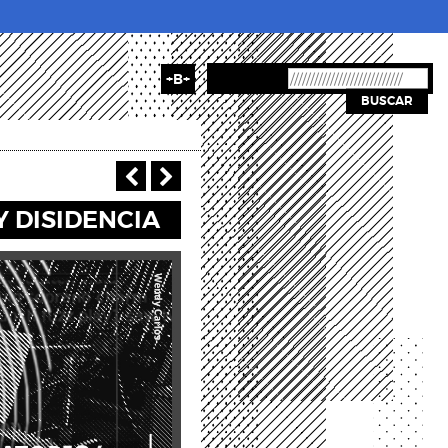
+B+
BUSCAR
‹ Previous
Next ›
 DISIDENCIA