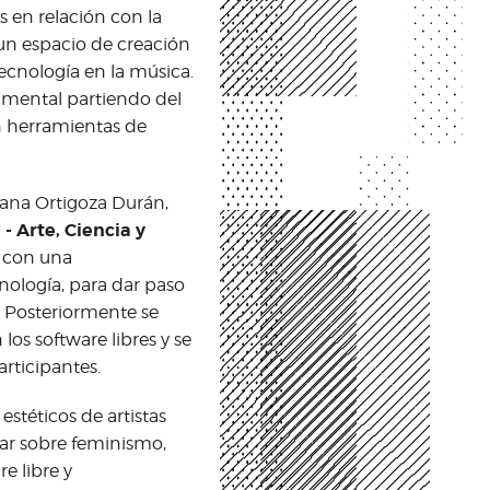
s en relación con la
 un espacio de creación
cnología en la música.
imental partiendo del
n herramientas de
liana Ortigoza Durán,
- Arte, Ciencia y
á con una
cnología, para dar paso
. Posteriormente se
los software libres y se
articipantes.
estéticos de artistas
onar sobre feminismo,
e libre y