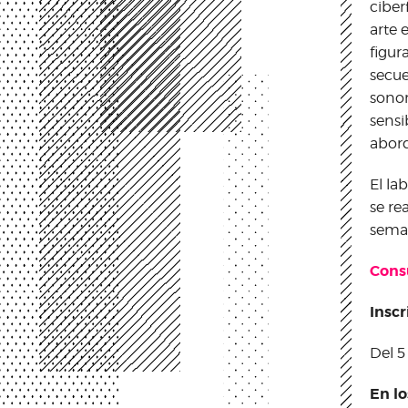
cibe
arte 
figur
secue
sonor
sensi
abord
El lab
se re
sema
Consu
Inscr
Del 5
En lo