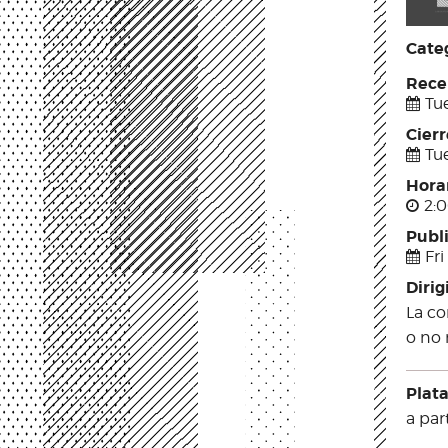
Categ
Rece
Tu
Cier
Tu
Hora
2:0
Publ
Fri
Dirig
La co
o no 
Plat
a par