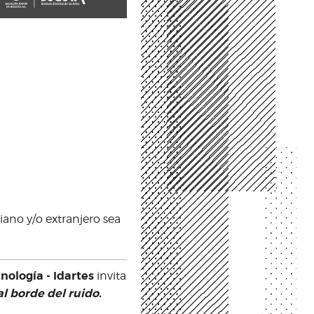
iano y/o extranjero sea
cnología - Idartes
invita
l borde del ruido.