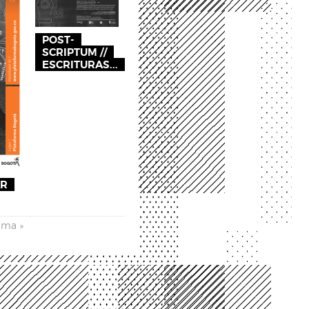
POST-
SCRIPTUM //
ESCRITURAS...
AR
ima »