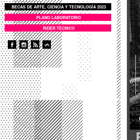
BECAS DE ARTE, CIENCIA Y TECNOLOGÍA 2023
BOTON DOMO LLENO
PLANO LABORATORIO
ANEXOS
RIDER TÉCNICO