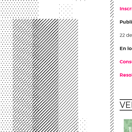
Inscr
Public
22 d
En lo
Consu
Resol
VE