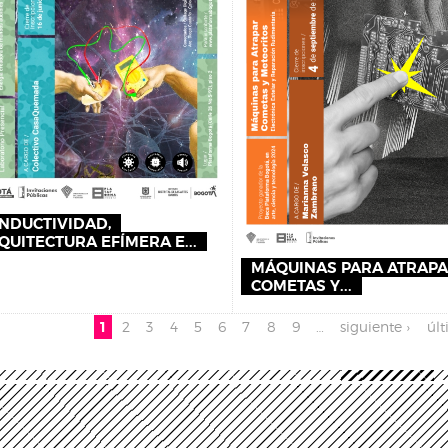
NDUCTIVIDAD,
QUITECTURA EFÍMERA E...
MÁQUINAS PARA ATRAP
COMETAS Y...
es
1
2
3
4
5
6
7
8
9
…
siguiente ›
últ