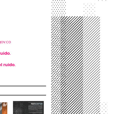
gov.co
ruido.
l ruido.