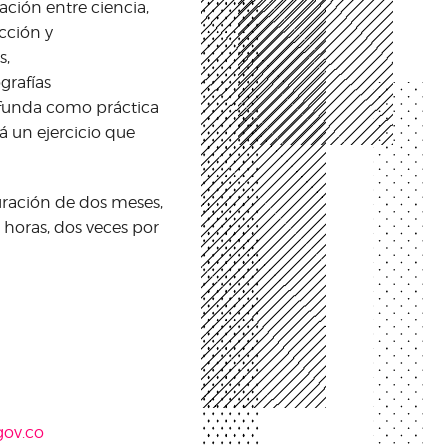
lación entre ciencia,
cción y
s,
grafías
rofunda como práctica
rá un ejercicio que
ración de dos meses,
s horas, dos veces por
gov.co