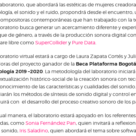
laboratorio, que abordará las estéticas de mujeres creadora
logía, el sonido y el ruido, propondrá desde el encuentro,
ompositoras contemporáneas que han trabajado con la te
boratorio busca generar un acercamiento diferente y exper
ue de género, a través de la producción sonora digital co
are libre como
SuperCollider
y
Pure Data
.
boratorio virtual estará a cargo de Laura Zapata Cortés y Ju
Beca​ Plataforma Bogotá 
oras del proyecto ganador​ de la ​
logía ​2019 –2020
. La metodología del laboratorio iniciar
xtualización histórico-social de la creación sonora con te
conocimiento de las características y cualidades del sonido
iarán los métodos de síntesis de sonido digital y control en 
uirá con el desarrollo del proceso creativo sonoro de los p
ual manera, el laboratorio estará apoyado en los referentes 
adas, como
Sonia Fernández Pan
, quien invitará a reflexi
y sonido,
Iris Saladino
, quien abordará el tema sobre softwar