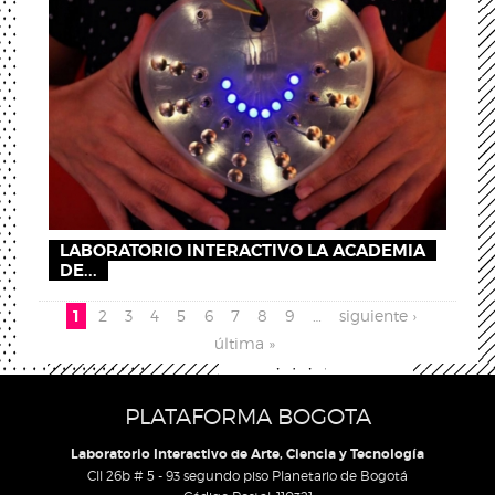
LABORATORIO INTERACTIVO LA ACADEMIA
DE...
Pages
1
2
3
4
5
6
7
8
9
…
siguiente ›
última »
PLATAFORMA BOGOTA
Laboratorio Interactivo de Arte, Ciencia y Tecnología
Cll 26b # 5 - 93 segundo piso Planetario de Bogotá