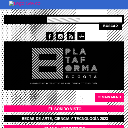
Skip to main content
BUSCAR
MAIN MENU
EL SONIDO VISTO
BOTÓN SONIDO VISTO
BECAS DE ARTE, CIENCIA Y TECNOLOGÍA 2023
BOTON DOMO LLENO