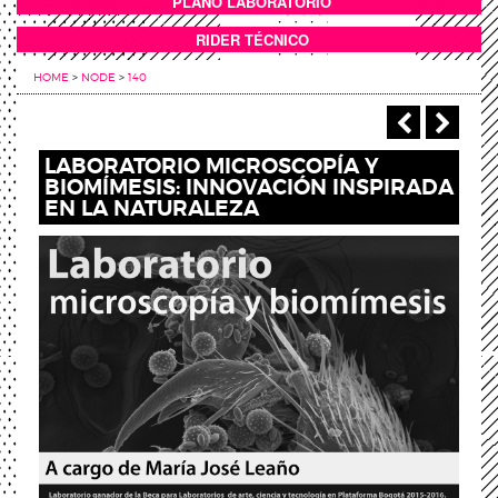
PLANO LABORATORIO
ANEXOS
RIDER TÉCNICO
HOME
>
NODE
>
140
‹ Previou
Next
LABORATORIO MICROSCOPÍA Y
BIOMÍMESIS: INNOVACIÓN INSPIRADA
EN LA NATURALEZA