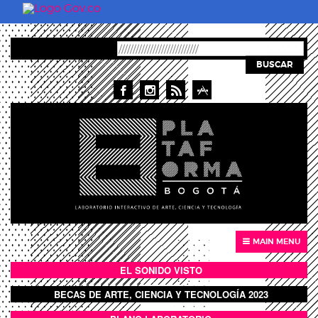
Pasar al contenido principal
BUSCAR
MAIN MENU
EL SONIDO VISTO
BOTÓN SONIDO VISTO
BECAS DE ARTE, CIENCIA Y TECNOLOGÍA 2023
BOTON DOMO LLENO