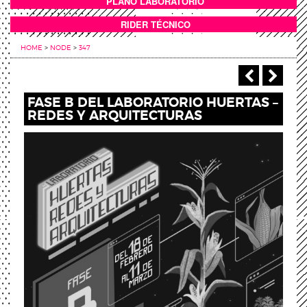
PLANO LABORATORIO
ANEXOS
RIDER TÉCNICO
HOME
>
NODE
>
347
‹ Previou
Next
FASE B DEL LABORATORIO HUERTAS –
REDES Y ARQUITECTURAS