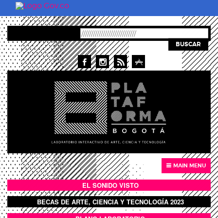
Skip to main content
BUSCAR
MAIN MENU
EL SONIDO VISTO
BOTÓN SONIDO VISTO
BECAS DE ARTE, CIENCIA Y TECNOLOGÍA 2023
BOTON DOMO LLENO