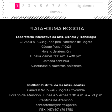
Pages
1
2
3
4
5
6
7
8
9
…
siguiente ›
última »
PLATAFORMA BOGOTA
Laboratorio Interactivo de Arte, Ciencia y Tecnología
Cll 26b # 5 - 93 segundo piso Planetario de Bogotá
Código Postal: 110321
Horario de atención:
Lunes a Viernes 7:00 a.m. a 4:30 p.m.
Jornada continua
Suscríbase a nuestros boletines
Instituto Distrital de las Artes - Idartes
Carrera 8 No. 15 - 46 - Bogotá / Colombia
Horario de atención: Lunes a Viernes 7:00 a.m. a 4:30 p.m.
Centros de Atención
contactenos@idartes.gov.co
PBX: (+57) 601 379 5750