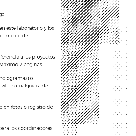
ga:
n este laboratorio y los
adémico o de
ferencia a los proyectos
. Máximo 2 páginas.
 hologramas) o
vil. En cualquiera de
bien fotos o registro de
 para los coordinadores