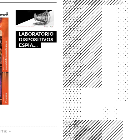
LABORATORIO
DISPOSITIVOS
ESPÍA,...
ima »