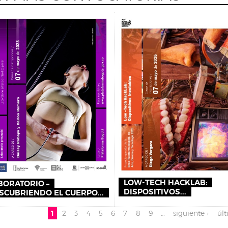
LOW-TECH HACKLAB:
BORATORIO –
DISPOSITIVOS...
SCUBRIENDO EL CUERPO...
inas
1
2
3
4
5
6
7
8
9
…
siguiente ›
últ