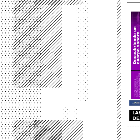
LA
DE
Pág