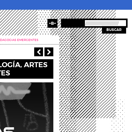
+B+
BUSCAR
PEDAGOGIAS EMERGENTES
‹ Anterior
Siguiente >
LOGÍA, ARTES
TES