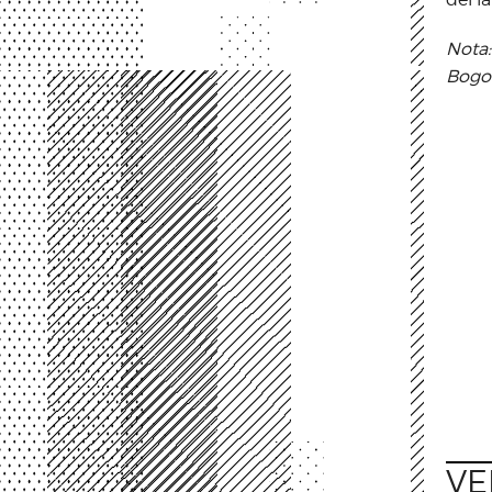
Nota:
Bogotá
VE