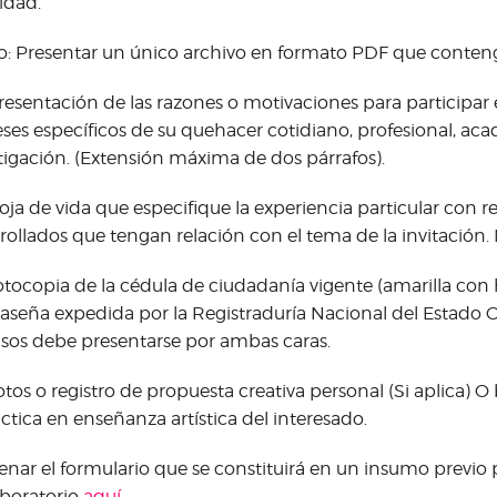
idad.
: Presentar un único archivo en formato PDF que conten
esentación de las razones o motivaciones para participar e
eses específicos de su quehacer cotidiano, profesional, ac
tigación. (Extensión máxima de dos párrafos).
ja de vida que especifique la experiencia particular con re
rollados que tengan relación con el tema de la invitación
tocopia de la cédula de ciudadanía vigente (amarilla con
aseña expedida por la Registraduría Nacional del Estado Ci
asos debe presentarse por ambas caras.
tos o registro de propuesta creativa personal (Si aplica) O 
áctica en enseñanza artística del interesado.
enar el formulario que se constituirá en un insumo previo
aboratorio
aquí
.