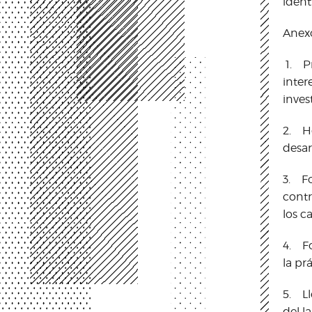
ident
Anexo
1. Pr
inter
inves
2. Ho
desar
3. Fo
contr
los c
4. Fo
la pr
5. Ll
del l