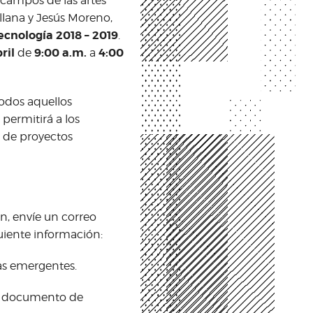
s campos de las artes
llana y Jesús Moreno,
ecnología 2018 – 2019
.
ril
9:00 a.m.
4:00
de
a
todos aquellos
 permitirá a los
o de proyectos
n, envíe un correo
guiente información:
as emergentes.
del documento de