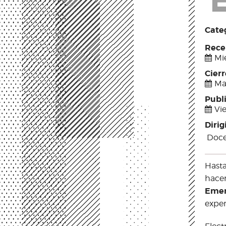
Categ
Rece
Mié
Cier
Ma
Publ
Vie
Dirig
Doce
Hasta
hacer
Emer
exper