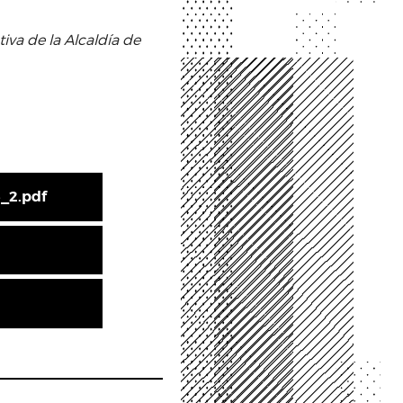
iva de la Alcaldía de
e_2.pdf