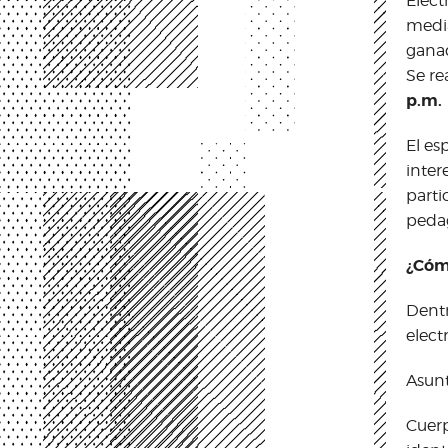
Elect
mediá
gana
Se rea
p.m.
El es
inter
parti
pedag
¿Cóm
Dentr
elect
Asunt
Cuerp