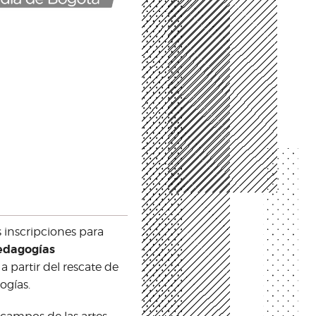
as inscripciones para
Pedagogías
a partir del rescate de
ogías.