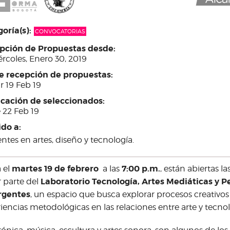
oría(s):
CONVOCATORIAS
pción de Propuestas desde:
rcoles, Enero 30, 2019
re recepción de propuestas:
r 19 Feb 19
icación de seleccionados:
 22 Feb 19
ido a:
ntes en artes, diseño y tecnología.
martes 19 de febrero
7:00 p.m.
 el
a las
, están abiertas l
Laboratorio Tecnología, Artes Mediáticas y 
 parte del
gentes
, un espacio que busca explorar procesos creativos 
iencias metodológicas en las relaciones entre arte y tecnol