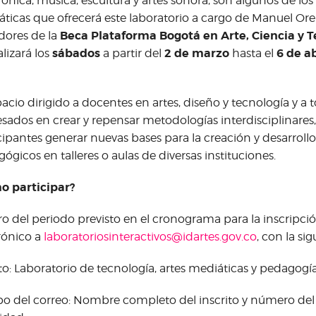
rónica, música, escultura y artes sonora, son algunos de lo
ticas que ofrecerá este laboratorio a cargo de Manuel Ore
Beca Plataforma Bogotá en Arte, Ciencia y T
dores de la
sábados
2 de marzo
6 de ab
lizará los
a partir del
hasta el
pacio dirigido a docentes en artes, diseño y tecnología y a 
esados en crear y repensar metodologías interdisciplinares,
cipantes generar nuevas bases para la creación y desarroll
ógicos en talleres o aulas de diversas instituciones.
o participar?
o del periodo previsto en el cronograma para la inscripció
rónico a
laboratoriosinteractivos@idartes.gov.co
, con la si
o: Laboratorio de tecnología, artes mediáticas y pedagogí
o​ ​del​ ​correo: Nombre completo del inscrito y número 