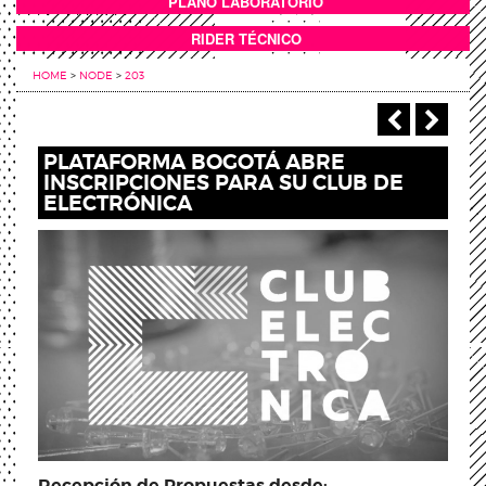
PLANO LABORATORIO
ANEXOS
RIDER TÉCNICO
HOME
>
NODE
>
203
‹ Previou
Next
PLATAFORMA BOGOTÁ ABRE
INSCRIPCIONES PARA SU CLUB DE
ELECTRÓNICA
Recepción de Propuestas desde: