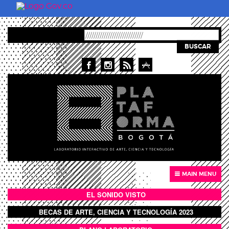
Skip to main content
BUSCAR
MAIN MENU
EL SONIDO VISTO
BOTÓN SONIDO VISTO
BECAS DE ARTE, CIENCIA Y TECNOLOGÍA 2023
BOTON DOMO LLENO