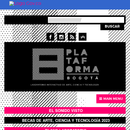
Skip to main content
BUSCAR
MAIN MENU
EL SONIDO VISTO
BOTÓN SONIDO VISTO
BECAS DE ARTE, CIENCIA Y TECNOLOGÍA 2023
BOTON DOMO LLENO