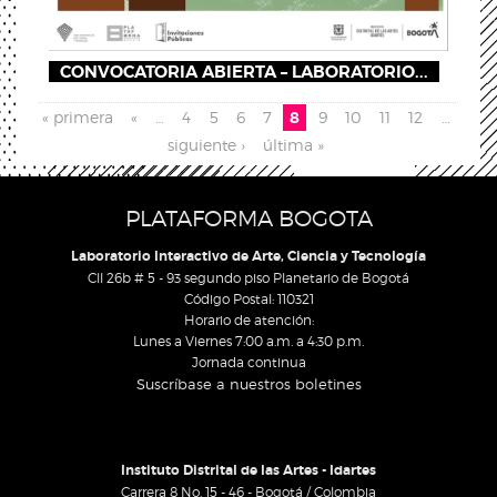
CONVOCATORIA ABIERTA – LABORATORIO...
Pages
« primera
«
…
4
5
6
7
8
9
10
11
12
…
siguiente ›
última »
PLATAFORMA BOGOTA
Laboratorio Interactivo de Arte, Ciencia y Tecnología
Cll 26b # 5 - 93 segundo piso Planetario de Bogotá
Código Postal: 110321
Horario de atención:
Lunes a Viernes 7:00 a.m. a 4:30 p.m.
Jornada continua
Suscríbase a nuestros boletines
Instituto Distrital de las Artes - Idartes
Carrera 8 No. 15 - 46 - Bogotá / Colombia