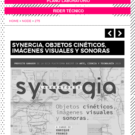
PLANO LABORATORIO
ANEXOS
RIDER TÉCNICO
HOME
>
NODE
>
275
‹ Previou
Next
SYNERGIA, OBJETOS CINÉTICOS,
IMÁGENES VISUALES Y SONORAS