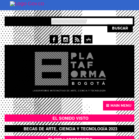
Skip to main content
BUSCAR
MAIN MENU
EL SONIDO VISTO
BOTÓN SONIDO VISTO
BECAS DE ARTE, CIENCIA Y TECNOLOGÍA 2023
BOTON DOMO LLENO