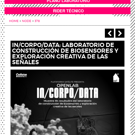
PLANO LABORATORIO
ANEXOS
RIDER TÉCNICO
HOME
>
NODE
>
378
‹ Anterio
Sigu
IN/CORPO/DATA: LABORATORIO DE
CONSTRUCCIÓN DE BIOSENSORES Y
EXPLORACIÓN CREATIVA DE LAS
SEÑALES