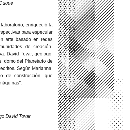
o Duque
aboratorio, enriqueció la
rspectivas para especular
 en arte basado en redes
comunidades de creación-
va. David Tovar, geólogo,
 el domo del Planetario de
teoritos. Según Marianna,
so de construcción, que
 máquinas”.
ogo David Tova
r