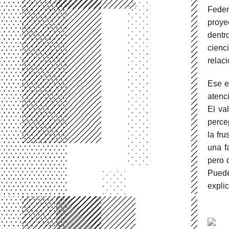
Feder
proye
dentr
cienc
relaci
Ese e
atenc
El va
perce
la fr
una f
pero 
Puede
expli