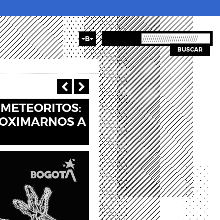
+B+
BUSCAR
‹ Anterior
Siguiente ›
METEORITOS:
ROXIMARNOS A