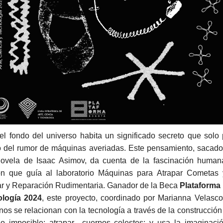
el fondo del universo habita un significado secreto que sol
 del rumor de máquinas averiadas. Este pensamiento, sacado
ovela de Isaac Asimov, da cuenta de la fascinación human
ón que guía al laboratorio Máquinas para Atrapar Cometas y
ar y Reparación Rudimentaria. Ganador de la Beca
Plataforma 
logía 2024
, este proyecto, coordinado por Marianna Velasco
os se relacionan con la tecnología a través de la construcci
lo imposible: atrapar cuerpos celestes; y usa la imaginaci