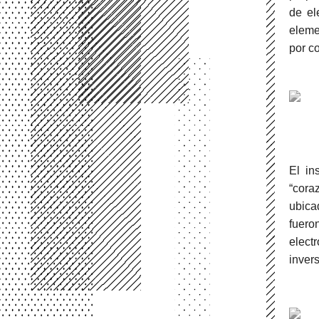
de el
eleme
por c
El in
“cora
ubica
fuero
elect
inver