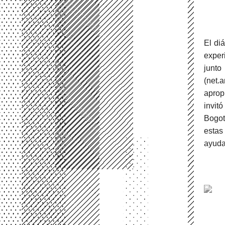
El di
exper
junto
(net.
aprop
invit
Bogot
estas
ayudar