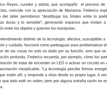
ico Reyes, curador y artista, que acompañó el proceso de 
ctos, coincide con la apreciación de Marianna. Federico exp
o del taller permitieron “desdibujar los límites entre lo poét
ias duras y lo sensible”, generando espacios que invitan a 
ón entre los objetos y quienes los manipulan.
ntendimiento distinto de la tecnología: afectiva, susceptible a
ión y cuidado, funcionó como parteaguas para problematizar el 
lor de las cosas no solo es dado por su función, sino que se 
pción profunda. Federico recuerda, por ejemplo, cómo los par
ustración de tratar de encender un LED o activar un circuito en 
ascinación inexplicable. “La tecnología percibe formas energé
que están allí, y responde a ellas desde su propio lugar. A v
 que todo esté en orden, pero por alguna extraña razón en e
ca.