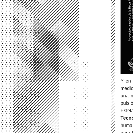
Y en 
medio
una n
pulsi
Estel
Tecno
human
para 