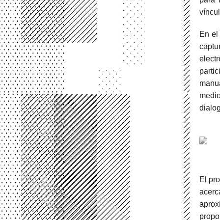
víncul
En el
captu
elect
parti
manua
medio
dialo
El pro
acerc
aprox
propo