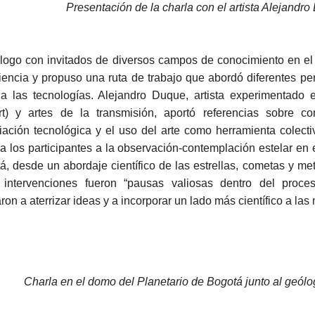
Presentación de la charla con el artista Alejandr
álogo con invitados de diversos campos de conocimiento en el l
iencia y propuso una ruta de trabajo que abordó diferentes pe
 a las tecnologías. Alejandro Duque, artista experimentado
art) y artes de la transmisión, aportó referencias sobre 
iación tecnológica y el uso del arte como herramienta colecti
ó a los participantes a la observación-contemplación estelar en
á, desde un abordaje científico de las estrellas, cometas y me
 intervenciones fueron “pausas valiosas dentro del proce
on a aterrizar ideas y a incorporar un lado más científico a las
Charla en el domo del Planetario de Bogotá junto al geól