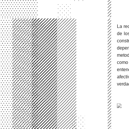
La re
de los
const
depen
metod
como 
enten
afect
verda