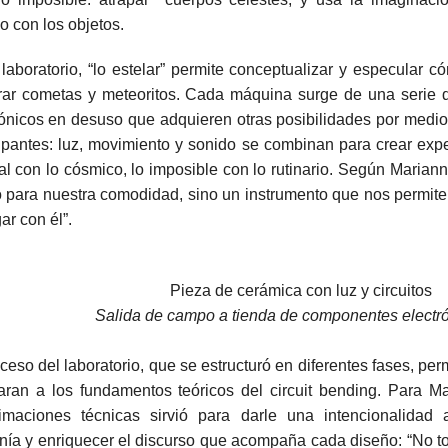
o con los objetos.
 laboratorio, “lo estelar” permite conceptualizar y especular 
rar cometas y meteoritos. Cada máquina surge de una serie
rónicos en desuso que adquieren otras posibilidades por medio 
cipantes: luz, movimiento y sonido se combinan para crear exp
l con lo cósmico, lo imposible con lo rutinario. Según Mariann
 para nuestra comodidad, sino un instrumento que nos permite
gar con él”.
Salida de campo a tienda de componentes electró
ceso del laboratorio, que se estructuró en diferentes fases, per
aran a los fundamentos teóricos del circuit bending. Para Ma
imaciones técnicas sirvió para darle una intencionalidad al
nía y enriquecer el discurso que acompaña cada diseño: “No t