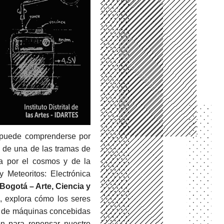
o puede comprenderse por
 de una de las tramas de
a por el cosmos y de la
 Meteoritos: Electrónica
Bogotá – Arte, Ciencia y
, explora cómo los seres
ón de máquinas concebidas
ón para repensar nuestro