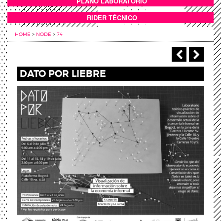
PLANO LABORATORIO
ANEXOS
RIDER TÉCNICO
HOME
>
NODE
>
74
‹ Previou
Next
DATO POR LIEBRE