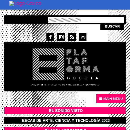
Skip to main content
BUSCAR
MAIN MENU
EL SONIDO VISTO
BOTÓN SONIDO VISTO
BECAS DE ARTE, CIENCIA Y TECNOLOGÍA 2023
BOTON DOMO LLENO