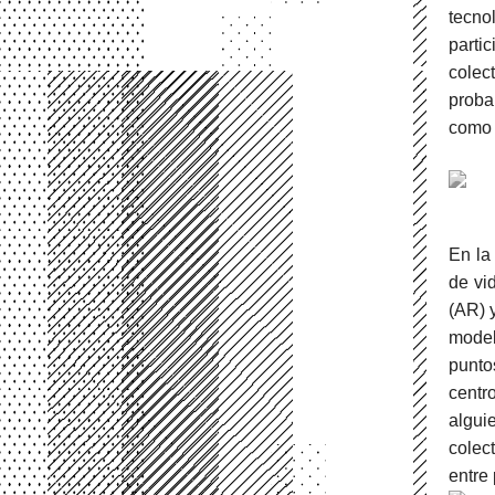
tecno
parti
colec
proba
como h
En la
de vi
(AR) 
model
punto
centr
algu
colect
entre 