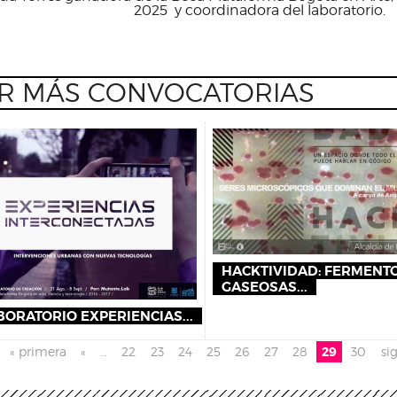
2025 y coordinadora del laboratorio.
R MÁS CONVOCATORIAS
HACKTIVIDAD: FERMENT
GASEOSAS...
BORATORIO EXPERIENCIAS...
inas
« primera
«
…
22
23
24
25
26
27
28
29
30
si