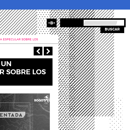
+B+
BUSCAR
 A ESPECULAR SOBRE LOS
‹ Anterior
Siguiente >
 UN
R SOBRE LOS