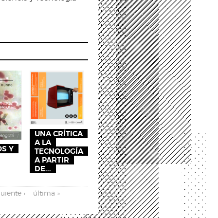
UNA CRÍTICA
A LA
OS Y
TECNOLOGÍA
A PARTIR
DE...
guiente ›
última »