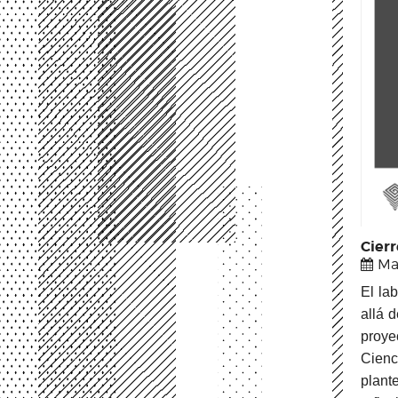
Cier
Ma
El la
allá 
proye
Cienc
plant