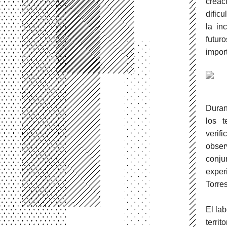
creac
dific
la in
futur
import
Duran
los t
verif
obser
conju
exper
Torres
El la
terri