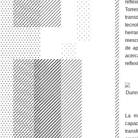
reflex
Torre
trans
tecno
herra
reesc
de ap
acerc
reflex
Dunne
La me
capac
trans