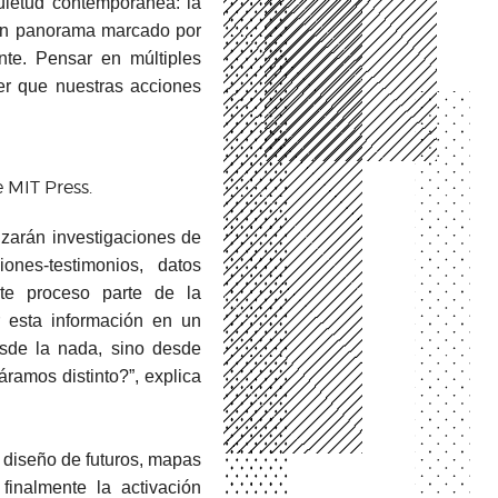
uietud contemporánea: la
a un panorama marcado por
nte. Pensar en múltiples
er que nuestras acciones
e MIT Press.
izarán investigaciones de
iones-testimonios, datos
ste proceso parte de la
r esta información en un
esde la nada, sino desde
áramos distinto?”, explica
: diseño de futuros, mapas
y finalmente la activación