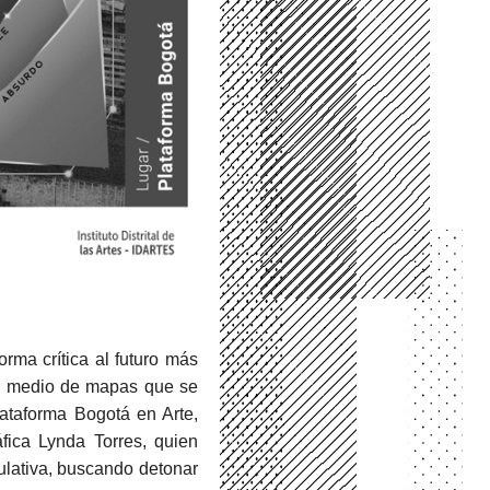
rma crítica al futuro más
or medio de mapas que se
ataforma Bogotá en Arte,
fica Lynda Torres, quien
culativa, buscando detonar