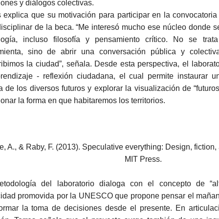
iones y diálogos colectivas.
s explica que su motivación para participar en la convocatoria
disciplinar de la beca. “Me interesó mucho ese núcleo donde se
logía, incluso filosofía y pensamiento crítico. No se tra
mienta, sino de abrir una conversación pública y colect
ribimos la ciudad”, señala. Desde esta perspectiva, el laborat
rendizaje - reflexión ciudadana, el cual permite instaurar u
a de los diversos futuros y explorar la visualización de “futuro
ionar la forma en que habitaremos los territorios.
, A., & Raby, F. (2013). Speculative everything: Design, fiction
MIT Press.
todología del laboratorio dialoga con el concepto de “alf
idad promovida por la UNESCO que propone pensar el mañan
formar la toma de decisiones desde el presente. En articula