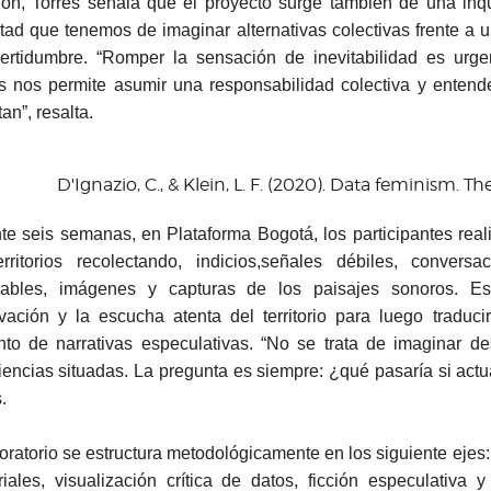
ión, Torres señala que el proyecto surge también de una inq
ultad que tenemos de imaginar alternativas colectivas frente 
certidumbre. “Romper la sensación de inevitabilidad es urge
os nos permite asumir una responsabilidad colectiva y entend
an”, resalta.
D'Ignazio, C., & Klein, L. F. (2020). Data feminism. Th
te seis semanas, en Plataforma Bogotá, los participantes real
erritorios recolectando, indicios,señales débiles, conversac
icables, imágenes y capturas de los paisajes sonoros. E
vación y la escucha atenta del territorio para luego traduci
nto de narrativas especulativas. “No se trata de imaginar d
iencias situadas. La pregunta es siempre: ¿qué pasaría si actu
.
boratorio se estructura metodológicamente en los siguiente ejes
toriales, visualización crítica de datos, ficción especulativa 