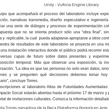
Unity - Vuforia Engine Library
uipo que acompañará el proceso del laboratorio incluye expe
ración, narrativas transmedia, diseño especulativo e ingenierí
ciar una serie de diálogos y procesos de experimentación col
puesta que no se orienta producir sólo una “obra final”, si
a y replicable, la cual pueda adaptarse-apropiarse a otros contex
estra de resultados de este laboratorio se proyecta en una m
una instalación interactiva donde el público podrá recorrer est
iversas capas de futuro sobre datos presentes y experime
posición temporal. Más que observar una exposición, la inv
rsación. “La idea es que las personas no solo vean datos, sin
enes y se pregunten qué decisiones debemos tomar hoy
ario”, concluye Torres.
nscripciones al laboratorio Atlas de Futuridades Aumentadas:
mpacto Social estarán abiertas hasta el próximo 17 de marzo y 
rtal de invitaciones culturales. Conozca la información detallad
da Torres ganadora de la Beca Plataforma Bogotá en Arte, 