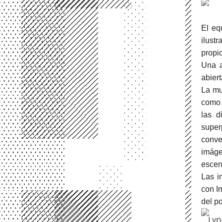
El eq
ilust
propi
Una a
abiert
La mu
como 
las d
super
conve
imág
escen
Las i
con I
del po
Lyn