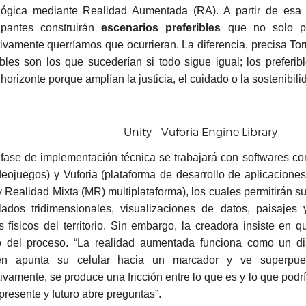
lógica mediante Realidad Aumentada (RA). A partir de esa l
cipantes construirán
escenarios preferibles
que no solo pod
tivamente querríamos que ocurrieran. La diferencia, precisa Torr
bles son los que sucederían si todo sigue igual; los preferi
orizonte porque amplían la justicia, el cuidado o la sostenibili
Unity - Vuforia Engine Library
 fase de implementación técnica se trabajará con softwares com
deojuegos) y Vuforia (plataforma de desarrollo de aplicacion
y Realidad Mixta (MR) multiplataforma), los cuales permitirán s
ados tridimensionales, visualizaciones de datos, paisajes 
s físicos del territorio. Sin embargo, la creadora insiste en 
o del proceso. “La realidad aumentada funciona como un dis
ien apunta su celular hacia un marcador y ve superpue
ivamente, se produce una fricción entre lo que es y lo que podrí
presente y futuro abre preguntas”.