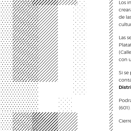
Los i
crear
de la
cultu
Las s
Plata
(Call
con u
Si se
conta
Distr
Podrá
(601)
Cierr