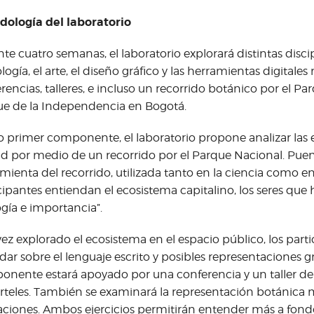
dología del laboratorio
te cuatro semanas, el laboratorio explorará distintas disci
ología, el arte, el diseño gráfico y las herramientas digitale
rencias, talleres, e incluso un recorrido botánico por el Pa
e de la Independencia en Bogotá.
primer componente, el laboratorio propone analizar las e
d por medio de un recorrido por el Parque Nacional. Puent
mienta del recorrido, utilizada tanto en la ciencia como en 
cipantes entiendan el ecosistema capitalino, los seres que ha
logía e importancia”.
ez explorado el ecosistema en el espacio público, los part
ar sobre el lenguaje escrito y posibles representaciones gr
nente estará apoyado por una conferencia y un taller de 
rteles. También se examinará la representación botánica
raciones. Ambos ejercicios permitirán entender más a fon