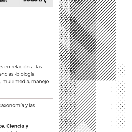
s en relación a las
iencias -biología,
ón, multimedia, manejo
 taxonomía y las
e, Ciencia y