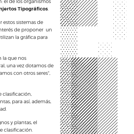
n: el de los organismos
njertos Tipográficos
.
ar estos sistemas de
l interés de proponer un
lizan la gráfica para
 la que nos
ral, una vez dotamos de
amos con otros seres”,
clasificación,
antas, para así, además,
ad.
nos y plantas, el
e clasificación.