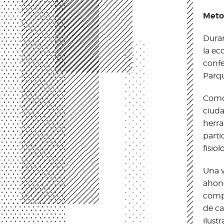
Meto
Duran
la ec
confe
Parqu
Como 
ciuda
herra
parti
fisio
Una v
ahond
compo
de ca
ilust