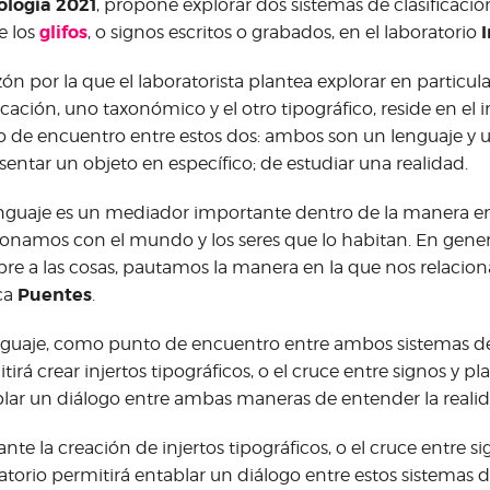
ología 2021
, propone explorar dos sistemas de clasificació
glifos
I
de los
, o signos escritos o grabados, en el laboratorio
zón por la que el laboratorista plantea explorar en particul
ficación, uno taxonómico y el otro tipográfico, reside en e
 de encuentro entre estos dos: ambos son un lenguaje y uti
sentar un objeto en específico; de estudiar una realidad.
enguaje es un mediador importante dentro de la manera en
ionamos con el mundo y los seres que lo habitan. En gene
e a las cosas, pautamos la manera en la que nos relacion
Puentes
ca
.
nguaje, como punto de encuentro entre ambos sistemas de 
tirá crear injertos tipográficos, o el cruce entre signos y pl
lar un diálogo entre ambas maneras de entender la realid
nte la creación de injertos tipográficos, o el cruce entre sig
atorio permitirá entablar un diálogo entre estos sistemas d