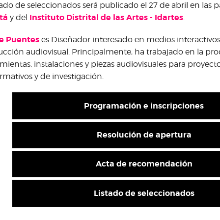
stado de seleccionados será publicado el 27 de abril en las
tá
Instituto Distrital de las Artes - Idartes
y del
.
re Puentes
es Diseñador interesado en medios interactivos, 
cción audiovisual. Principalmente, ha trabajado en la pr
mientas, instalaciones y piezas audiovisuales para proyectos
rmativos y de investigación.
Programación e inscripciones
Resolución de apertura
Acta de recomendación
Listado de seleccionados