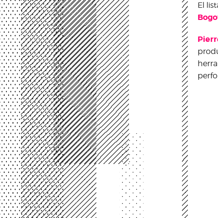
El li
Bogo
Pier
produ
herra
perfo