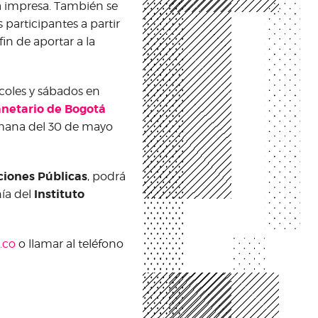
va impresa. También se
 participantes a partir
fin de aportar a la
rcoles y sábados en
anetario de Bogotá
 semana del 30 de mayo
ciones Públicas
, podrá
Instituto
nía del
.co
o llamar al teléfono