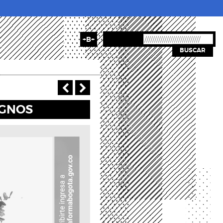
+B+
BUSCAR
‹ Anterior
Siguiente >
IGNOS