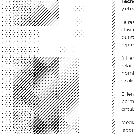
Tecn
y el 
La ra
clasi
punto
repre
“El l
relac
nombr
expli
El le
permi
entab
Media
labor