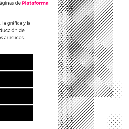
Plataforma
 páginas de
la gráfica y la
oducción de
 artísticos,