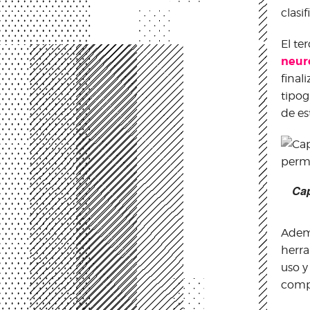
clasif
El te
neur
final
tipog
de es
Cap
Ademá
herra
uso y
compo