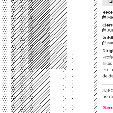
Rece
Mié
Cier
Jue
Publ
Mi
Dirig
Profe
artes 
ecolo
de da
¿De q
herra
Pier