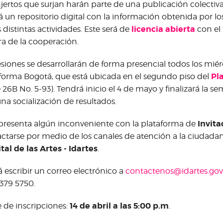
njertos que surjan harán parte de una publicación colecti
á un repositorio digital con la información obtenida por los
licencia abierta
s distintas actividades. Este será de
con el 
ra de la cooperación.
esiones se desarrollarán de forma presencial todos los mié
Pl
forma Bogotá, que está ubicada en el segundo piso del
e 26B No. 5-93). Tendrá inicio el 4 de mayo y finalizará la
na socialización de resultados.
Invita
 presenta algún inconveniente con la plataforma de
ctarse por medio de los canales de atención a la ciudada
ital de las Artes - Idartes
.
 escribir un correo electrónico a
contactenos@idartes.gov
 379 5750.
14 de abril a las 5:00 p.m
e de inscripciones:
.