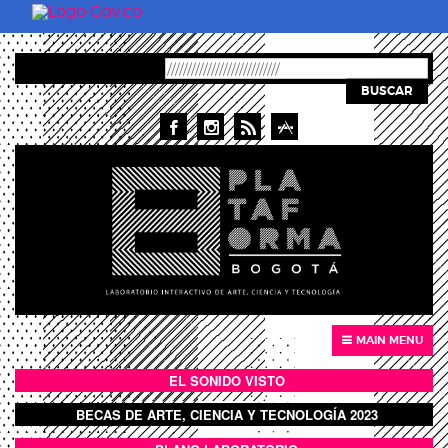
Skip to main content
BUSCAR
MAIN MENU
EL SONIDO VISTO
BOTÓN SONIDO VISTO
BECAS DE ARTE, CIENCIA Y TECNOLOGÍA 2023
BOTON DOMO LLENO