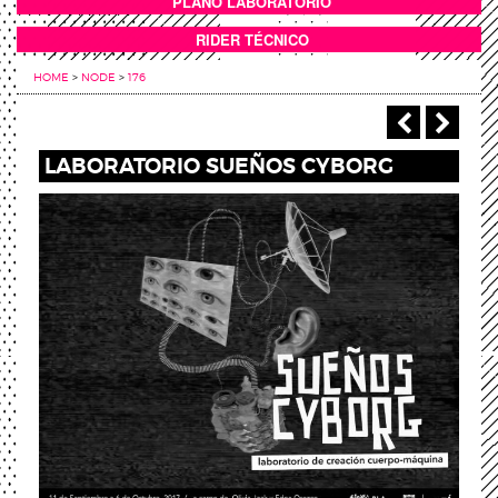
PLANO LABORATORIO
ANEXOS
RIDER TÉCNICO
HOME
>
NODE
>
176
‹ Previou
Next
LABORATORIO SUEÑOS CYBORG