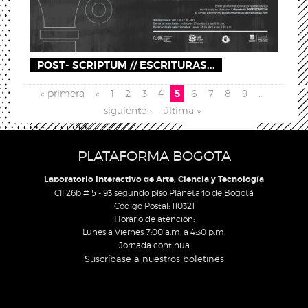
POST- SCRIPTUM // ESCRITURAS...
Pages
« primera
«
1
2
3
4
5
6
7
8
9
…
siguiente ›
última »
PLATAFORMA BOGOTA
Laboratorio Interactivo de Arte, Ciencia y Tecnología
Cll 26b # 5 - 93 segundo piso Planetario de Bogotá
Código Postal: 110321
Horario de atención:
Lunes a Viernes 7:00 a.m. a 4:30 p.m.
Jornada continua
Suscríbase a nuestros boletines