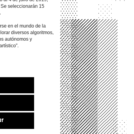
 
Se seleccionarán 15 
.
irse en el mundo de la 
lorar diversos algoritmos, 
os autónomos y 
rtístico”.
df