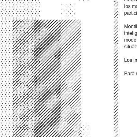
los ma
partic
Montil
inteli
model
situac
Los in
Para m