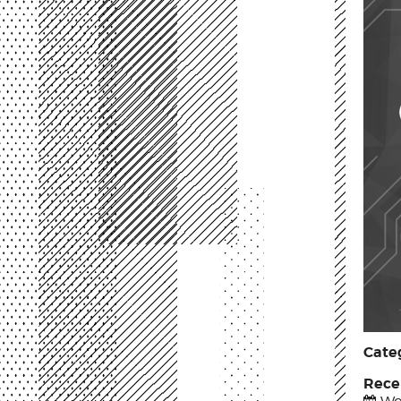
Categ
Rece