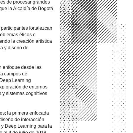
es de procesar grandes 
ue la Alcaldía de Bogotá 
participantes fortalezcan 
oblemas éticos e 
endo la creación artística 
a y diseño de 
n enfoque desde las 
 a campos de 
Deep Learning
xploración de entornos 
s y sistemas cognitivos 
es; la primera enfocada 
e diseño de interacción 
 y 
Deep Learning
 para la 
 al 4 de julio de 2019, 