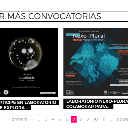
R MÁS CONVOCATORIAS
LABORATORIO NEXO-PLURA
RTICIPE EN LABORATORIO
COLABORAR PARA...
E EXPLORA...
es
« primera
«
…
3
4
5
6
7
8
9
10
11
…
siguie