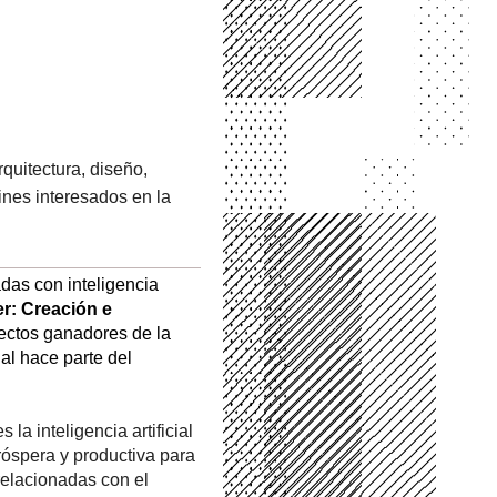
quitectura, diseño, 
ines interesados en la 
das con inteligencia 
r: Creación e 
, liderado por Eduardo Montilla; uno de los proyectos ganadores de la 
, el cual hace parte del 
 inteligencia artificial 
spera y productiva para 
elacionadas con el 