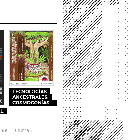
TECNOLOGÍAS
ANCESTRALES:
COSMOGONÍAS...
L,
nte ›
última »