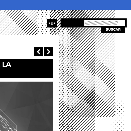
+B+
BUSCAR
‹ Previous
Next ›
 LA