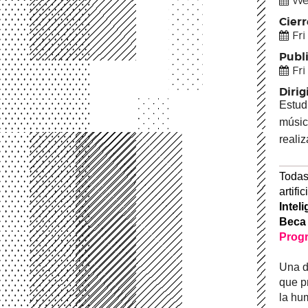
We
Cier
Fri
Publ
Fri
Dirig
Estudi
música
realiz
Todas 
artifi
Inteli
Beca 
Progr
Una d
que p
la hu