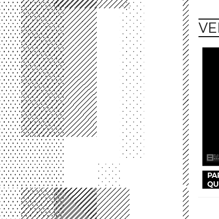
VE
PA
QU
Pag