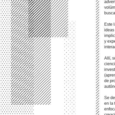
adven
volúm
busca
Este l
ideas
implic
y exp
intera
Allí, 
cienc
inves
(apre
de pr
autón
Se des
en la 
enfoc
creaci