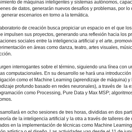
imiento de máquinas inteligentes y sistemas autónomos, capac
enes de datos, generarán nuevos desafíos y problemas, por lo q
 generar escenarios en torno a la temática.
aboratorio de creación busca propiciar un espacio en el que los 
 e impulsen sus proyectos, generando una reflexión hacia los pr
aciones sociales entre la inteligencia artificial y el arte, promovi
erimentación en áreas como danza, teatro, artes visuales, músic
cción.
surgen interrogantes sobre el término, siguiendo una línea con u
ias computacionales. En su desarrollo se hará una introducción
tigación como el 
Machine Learning
 (aprendizaje de máquina) y 
ndizaje profundo basado en redes neuronales), a través de  la e
ogramación como 
Processing, Pure Data y Max MSP
; algoritmo
omos.
arrollará en ocho sesiones de tres horas, divididas en dos part
teoría de la inteligencia artificial y la otra a través de talleres d
ados en la implementación de técnicas como 
Machine Learning
ón artística o el diseño. Las actividades van desde el 11 de junio