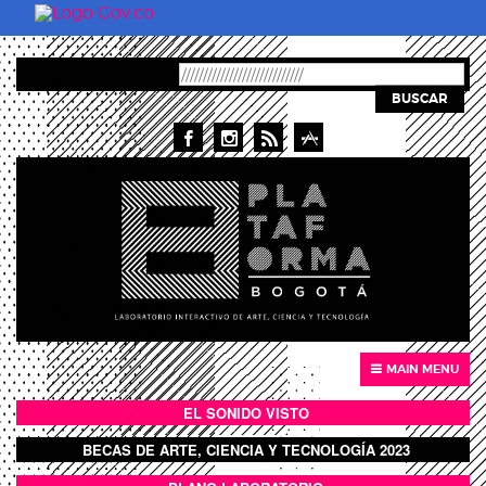
Skip to main content
BUSCAR
MAIN MENU
EL SONIDO VISTO
BOTÓN SONIDO VISTO
BECAS DE ARTE, CIENCIA Y TECNOLOGÍA 2023
BOTON DOMO LLENO