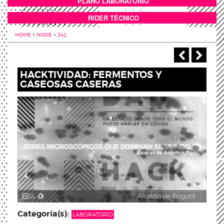
PLANO LABORATORIO
ANEXOS
RIDER TÉCNICO
HOME
>
NODE
>
242
‹ Previou
Next
HACKTIVIDAD: FERMENTOS Y
GASEOSAS CASERAS
Categoría(s):
LABORATORIO