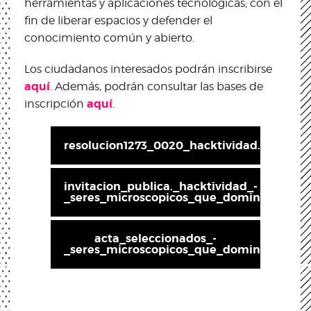
herramientas y aplicaciones tecnológicas; con el
fin de liberar espacios y defender el
conocimiento común y abierto.
Los ciudadanos interesados podrán inscribirse
aquí
. Además, podrán consultar las bases de
aquí
inscripción
.
resolucion1273_0020_hacktividad.pdf
invitacion_publica._hacktividad_-
_seres_microscopicos_que_dominan_el_m
acta_seleccionados_-
_seres_microscopicos_que_dominan_el_m