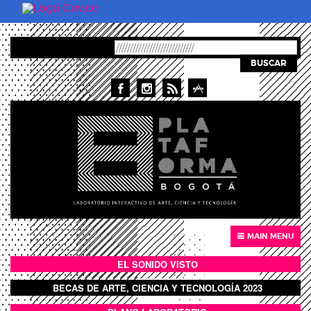
Skip to main content
BUSCAR
MAIN MENU
EL SONIDO VISTO
BOTÓN SONIDO VISTO
BECAS DE ARTE, CIENCIA Y TECNOLOGÍA 2023
BOTON DOMO LLENO