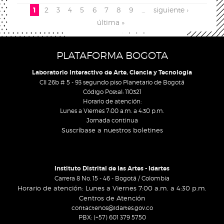
Pages
1
2
3
4
5
6
7
8
9
…
siguiente ›
última »
PLATAFORMA BOGOTA
Laboratorio Interactivo de Arte, Ciencia y Tecnología
Cll 26b # 5 - 93 segundo piso Planetario de Bogotá
Código Postal: 110321
Horario de atención:
Lunes a Viernes 7:00 a.m. a 4:30 p.m.
Jornada continua
Suscríbase a nuestros boletines
Instituto Distrital de las Artes - Idartes
Carrera 8 No. 15 - 46 - Bogotá / Colombia
Horario de atención: Lunes a Viernes 7:00 a.m. a 4:30 p.m.
Centros de Atención
contactenos@idartes.gov.co
PBX: (+57) 601 379 5750