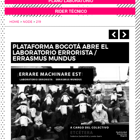
PLANO LABORATORIO
ANEXOS
RIDER TÉCNICO
HOME
>
NODE
>
219
‹ Previou
Next
PLATAFORMA BOGOTÁ ABRE EL
LABORATORIO ERRORISTA /
ERRASMUS MUNDUS