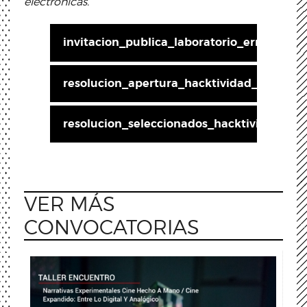
electrónicas.
invitacion_publica_laboratorio_errorista.p
resolucion_apertura_hacktividad_errare_
resolucion_seleccionados_hacktividad_labo
VER MÁS
CONVOCATORIAS