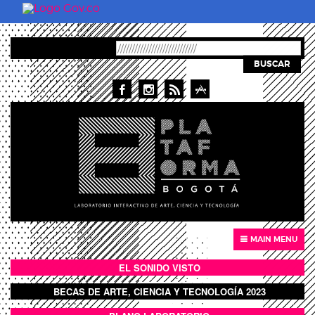
Skip to main content
BUSCAR
MAIN MENU
EL SONIDO VISTO
BOTÓN SONIDO VISTO
BECAS DE ARTE, CIENCIA Y TECNOLOGÍA 2023
BOTON DOMO LLENO