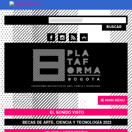
Skip to main content
BUSCAR
MAIN MENU
EL SONIDO VISTO
BOTÓN SONIDO VISTO
BECAS DE ARTE, CIENCIA Y TECNOLOGÍA 2023
BOTON DOMO LLENO