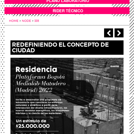
PLANO LABORATORIO
ANEXOS
RIDER TÉCNICO
HOME
>
NODE
>
335
‹ Previou
Next
REDEFINIENDO EL CONCEPTO DE
CIUDAD