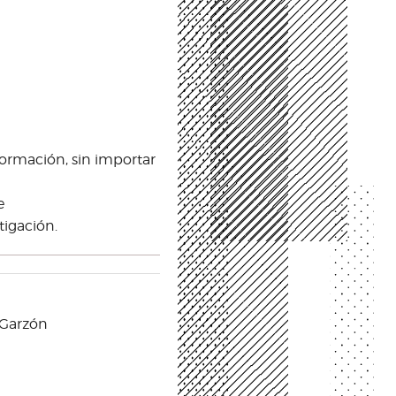
información, sin importar
e
tigación.
o-Garzón