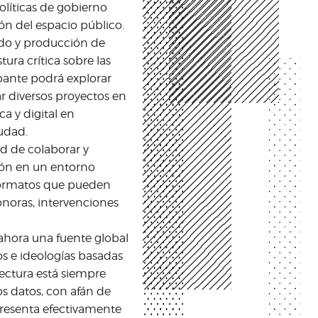
políticas de gobierno
ión del espacio público.
ado y producción de
ura crítica sobre las
pante podrá explorar
r diversos proyectos en
ca y digital en
udad.
ad de colaborar y
ción en un entorno
s formatos que pueden
sonoras, intervenciones
 ahora una fuente global
os e ideologías basadas
lectura está siempre
s datos, con afán de
presenta efectivamente