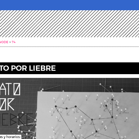
NODE
>
74
TO POR LIEBRE