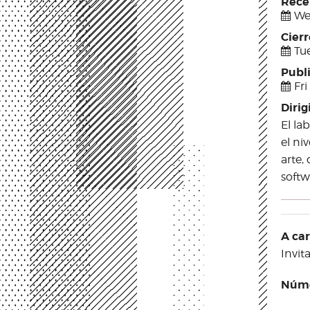
Rece
We
Cier
Tue
Publ
Fri
Dirig
El la
el ni
arte,
softw
A ca
Invit
Núme