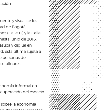
mación.
ente y visualice los
dad de Bogotá,
 (Calle 13) y la Calle
 hasta junio de 2016.
stica y digital en
, esta última sujeta a
de personas de
sciplinares.
economía informal en
recuperación del espacio
s sobre la economía