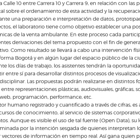
 la Calle 10 entre Carrera 10 y Carrera 9, en relación con las 
ital sobre el ordenamiento de esta actividad y la recuperac
nte una preparación e interpretación de datos, prototip
ctos, el laboratorio tiene como objetivo establecer una post
icas de la venta ambulante. En este proceso cada partici
entes derivaciones del tema propuesto con el fin de genera
tivo. Como resultado se llevará a cabo una intervención físi
forma Bogotá y en algún lugar del espacio público de la ci
te los días de trabajo, los asistentes tendrán la oportunid
ir entre sí para desarrollar distintos procesos de visualiza
disciplinar. Las propuestas podrán realizarse en distinto
r entre representaciones plásticas, audiovisuales, gráficas, 
 web, programación, performance, etc.
ctor humano registrado y cuantificado a través de cifras, es
cursos de conocimiento, al servicio de sistemas corporativ
tos. Aunque es visible el uso de tal fuente (Open Data), su 
minada por la intención sesgada de quienes interpretan lo
r vectores de información en tiempo real. Así gana quien 