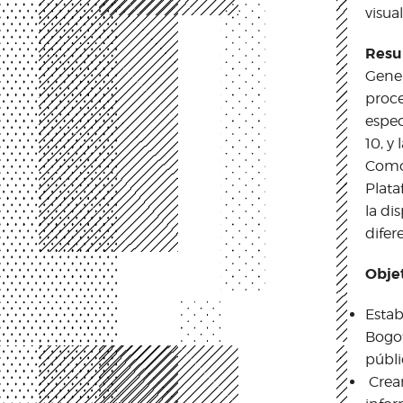
visua
Resu
Gener
proce
espec
10, y
Como 
Plata
la di
difer
Obje
Estab
Bogot
públi
Crear