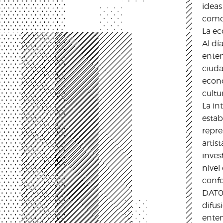
ideas
como 
La ec
Al dí
enten
ciuda
econ
cultu
La in
estab
repre
artis
inves
nivel
confo
DAT0 
difus
enten