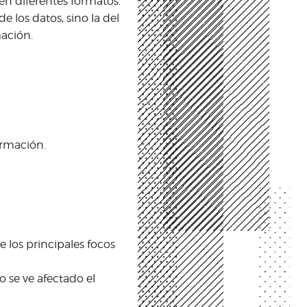
 en diferentes formatos.
e los datos, sino la del
mación.
ormación.
e los principales focos
 se ve afectado el