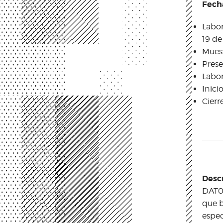
Fech
Labora
19 de
Muest
Prese
Labor
Inici
Cierr
Descr
DAT0 
que b
espec