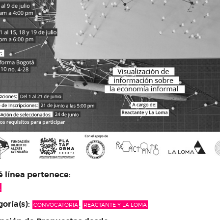
 línea pertenece:
L
oría(s):
,
CONVOCATORIA
REACTANTE Y LA LOMA