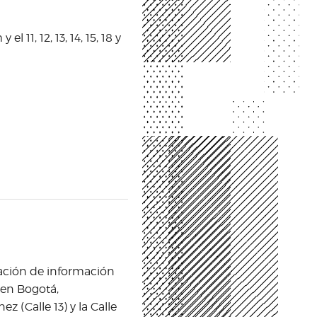
l 11, 12, 13, 14, 15, 18 y
zación de información
 en Bogotá,
 (Calle 13) y la Calle