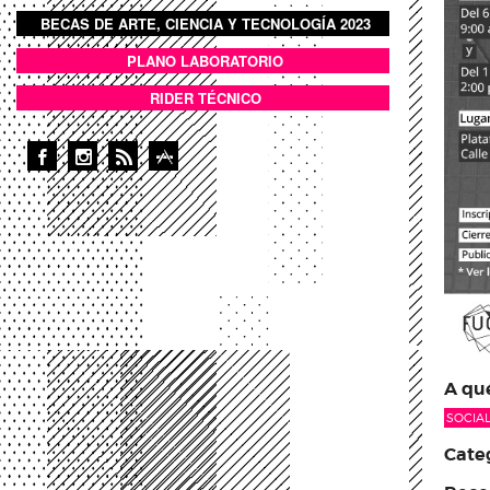
BECAS DE ARTE, CIENCIA Y TECNOLOGÍA 2023
BOTON DOMO LLENO
PLANO LABORATORIO
ANEXOS
RIDER TÉCNICO
A qué
SOCIA
Categ