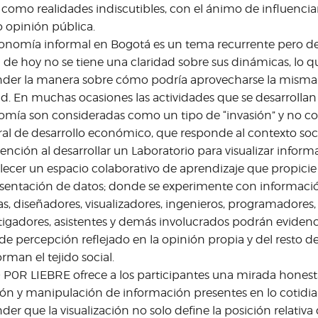
 como realidades indiscutibles, con el ánimo de influenci
opinión pública.
onomía informal en Bogotá es un tema recurrente pero de
a de hoy no se tiene una claridad sobre sus dinámicas, lo q
der la manera sobre cómo podría aprovecharse la misma p
d. En muchas ocasiones las actividades que se desarrollan 
omía son consideradas como un tipo de “invasión” y no
ral de desarrollo económico, que responde al contexto soci
tención al desarrollar un Laboratorio para visualizar infor
lecer un espacio colaborativo de aprendizaje que propicie 
sentación de datos; donde se experimente con información 
tas, diseñadores, visualizadores, ingenieros, programadores,
tigadores, asistentes y demás involucrados podrán evidenc
 de percepción reflejado en la opinión propia y del resto de
rman el tejido social.
P0R LIEBRE ofrece a los participantes una mirada honesta 
ión y manipulación de información presentes en lo cotidi
der que la visualización no solo define la posición relativa d