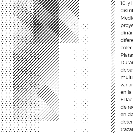
10, y
distr
Media
proye
dinám
difer
colec
Plata
Duran
debat
multi
varia
en la
El fa
de re
en da
deter
traza