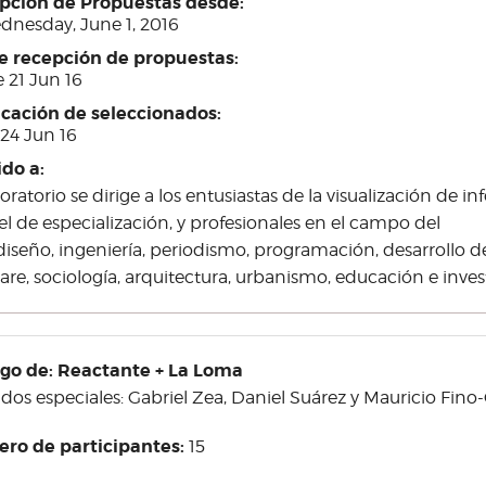
pción de Propuestas desde:
dnesday, June 1, 2016
re recepción de propuestas:
 21 Jun 16
icación de seleccionados:
 24 Jun 16
ido a:
boratorio se dirige a los entusiastas de la visualización de 
vel de especialización, y profesionales en el campo del
 diseño, ingeniería, periodismo, programación, desarrollo d
are, sociología, arquitectura, urbanismo, educación e inves
rgo de: Reactante + La Loma
ados especiales: Gabriel Zea, Daniel Suárez y Mauricio Fin
ro de participantes:
15