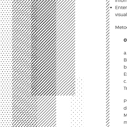
infor
Enten
visua
Metod
0
a
B
b
E
c
T
P
d
M
m