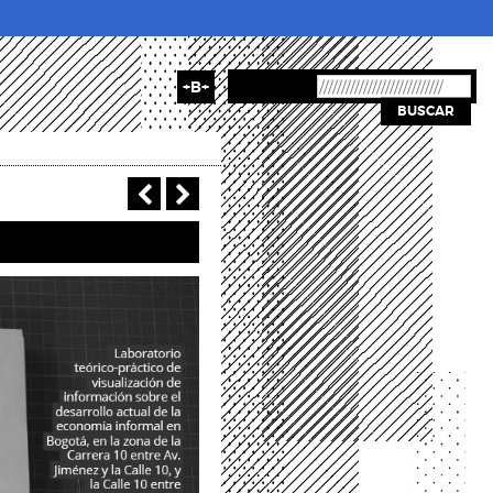
+B+
BUSCAR
‹ Previous
Next ›