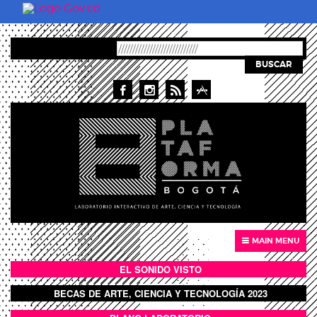
Pasar al contenido principal
BUSCAR
MAIN MENU
EL SONIDO VISTO
BOTÓN SONIDO VISTO
BECAS DE ARTE, CIENCIA Y TECNOLOGÍA 2023
BOTON DOMO LLENO