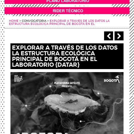
PLANO LABORATORIO
ANEXOS
RIDER TÉCNICO
HOME
>
CONVOCATORIA
>
EXPLORAR A TRAVES DE LOS DATOS LA
ESTRUCTURA ECOLOGICA PRINCIPAL DE BOGOTA EN EL
‹ Anterio
Sigu
EXPLORAR A TRAVÉS DE LOS DATOS
LA ESTRUCTURA ECOLÓGICA
PRINCIPAL DE BOGOTÁ EN EL
LABORATORIO {DATAR}