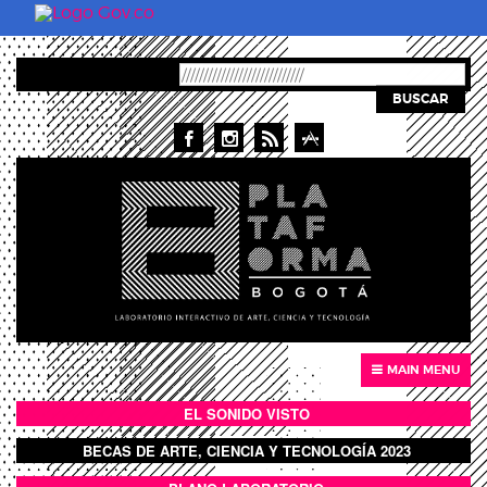
Pasar al contenido principal
BUSCAR
MAIN MENU
EL SONIDO VISTO
BOTÓN SONIDO VISTO
BECAS DE ARTE, CIENCIA Y TECNOLOGÍA 2023
BOTON DOMO LLENO