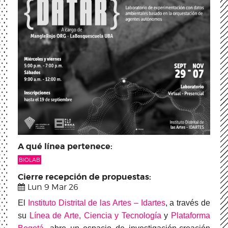
A qué línea pertenece:
BIOLAB
Cierre recepción de propuestas:
Lun 9 Mar 26
El
Instituto Distrital de las Artes – Idartes
, a través de
su
Línea de Arte, Ciencia y Tecnología
y
Plataforma