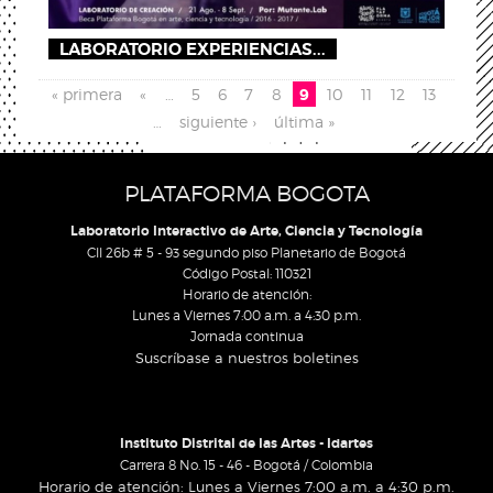
LABORATORIO EXPERIENCIAS...
Páginas
« primera
«
…
5
6
7
8
9
10
11
12
13
…
siguiente ›
última »
PLATAFORMA BOGOTA
Laboratorio Interactivo de Arte, Ciencia y Tecnología
Cll 26b # 5 - 93 segundo piso Planetario de Bogotá
Código Postal: 110321
Horario de atención:
Lunes a Viernes 7:00 a.m. a 4:30 p.m.
Jornada continua
Suscríbase a nuestros boletines
Instituto Distrital de las Artes - Idartes
Carrera 8 No. 15 - 46 - Bogotá / Colombia
Horario de atención: Lunes a Viernes 7:00 a.m. a 4:30 p.m.