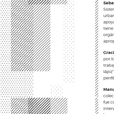
Seba
Siste
urban
apoya
tiene
orgán
aprop
Grac
por l
traba
lápiz
perifé
Manu
colec
fue c
inter