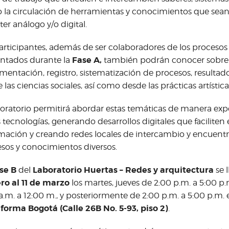
la circulación de herramientas y conocimientos que sea
ter análogo y/o digital.
articipantes, además de ser colaboradores de los procesos
Fase A,
ntados durante la
también podrán conocer sobre
entación, registro, sistematización de procesos, resultado
 las ciencias sociales, así como desde las prácticas artísticas
boratorio permitirá abordar estas temáticas de manera exp
s tecnologías, generando desarrollos digitales que faciliten 
mación y creando redes locales de intercambio y encuen
sos y conocimientos diversos.
se B
Laboratorio Huertas – Redes y arquitectura
del
se 
ro al 11 de marzo
los martes, jueves de 2:00 p.m. a 5:00 p.
a.m. a 12:00 m., y posteriormente de 2:00 p.m. a 5:00 p.m. 
forma Bogotá (Calle 26B No. 5-93, piso 2)
.