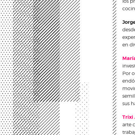
los p
cocin
Jorg
desde
exper
en di
Marí
inves
Por o
endóg
movim
semil
sus 
Trixi
arte 
traba