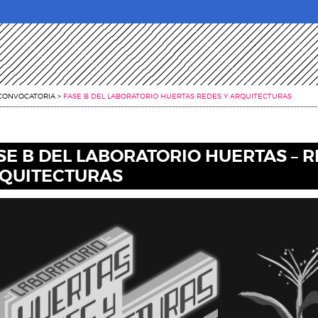
CONVOCATORIA
>
FASE B DEL LABORATORIO HUERTAS REDES Y ARQUITECTURAS
SE B DEL LABORATORIO HUERTAS – R
QUITECTURAS