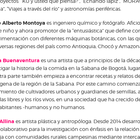
royectos: “KU y usted qué piensa?”, “Echando lápiz”, “MORA
a”, “Viajes a través del río” y astronomías periféricas.
e Alberto Montoya
es ingeniero químico y fotógrafo. Afici
 niño y ahora promotor de la “entusiástica” que define co
imentación con diferentes máquinas botánicas, con las qu
versas regiones del país como Antioquia, Chocó y Amazon
a Buenaventura
es una artista que a principios de la dé
tigar la historia de la comida en la Sabana de Bogotá, lugar
tra parte también empieza a encontrar recetas y relatos de
ena de la región de la Sabana. Por este camino comienza 
iento de cultivadores urbanos y guardianes de semillas, 
las libres y los ríos vivos, en una sociedad que ha crecido d
habitantes -humanos y no humanos.
 Allina
es artista plástica y antropóloga. Desde 2014 desar
colaborativo para la investigación con énfasis en la relación
ja con comunidades rurales campesinas mediante interc