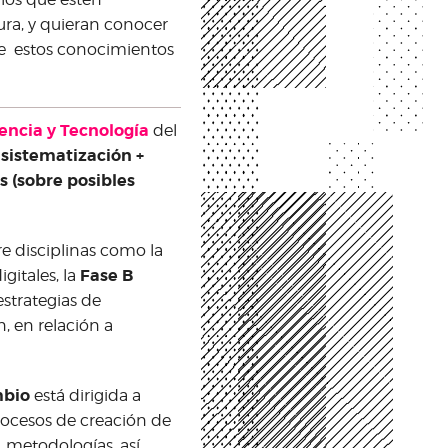
ura, y quieran conocer
de estos conocimientos
iencia y Tecnología
del
 sistematización +
s (sobre posibles
e disciplinas como la
Fase B
igitales, la
estrategias de
, en relación a
mbio
está dirigida a
rocesos de creación de
, metodologías, así