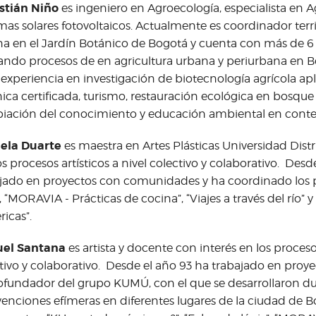
stián Niño
es ingeniero en Agroecología, especialista en Ag
mas solares fotovoltaicos. Actualmente es coordinador territ
a en el Jardín Botánico de Bogotá y cuenta con más de 6
ndo procesos de en agricultura urbana y periurbana en 
 experiencia en investigación de biotecnología agrícola ap
ica certificada, turismo, restauración ecológica en bosque
iación del conocimiento y educación ambiental en contex
iela Duarte
es maestra en Artes Plásticas Universidad Distri
os procesos artísticos a nivel colectivo y colaborativo. Desd
jado en proyectos con comunidades y ha coordinado los 
”, “MORAVIA - Prácticas de cocina”, “Viajes a través del río”
ricas”.
el Santana
es artista y docente con interés en los procesos
tivo y colaborativo. Desde el año 93 ha trabajado en pro
ofundador del grupo KUMÚ, con el que se desarrollaron d
venciones efímeras en diferentes lugares de la ciudad de