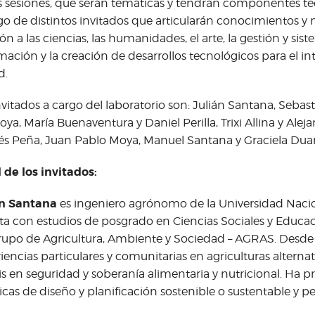
s sesiones, que serán temáticas y tendrán componentes teó
go de distintos invitados que articularán conocimientos y
ión a las ciencias, las humanidades, el arte, la gestión y sis
mación y la creación de desarrollos tecnológicos para el in
d.
nvitados a cargo del laboratorio son: Julián Santana, Sebas
ya, María Buenaventura y Daniel Perilla, Trixi Allina y Alej
s Peña, Juan Pablo Moya, Manuel Santana y Graciela Duar
l de los invitados:
án Santana
es ingeniero agrónomo de la Universidad Naci
a con estudios de posgrado en Ciencias Sociales y Educaci
rupo de Agricultura, Ambiente y Sociedad – AGRAS. Desde
iencias particulares y comunitarias en agriculturas alternat
is en seguridad y soberanía alimentaria y nutricional. Ha 
icas de diseño y planificación sostenible o sustentable y 