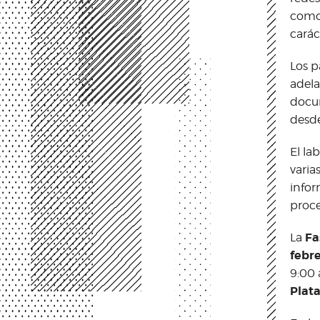
como 
carác
Los p
adela
docum
desde
El la
varia
infor
proce
Fa
La
febre
9:00 
Plata