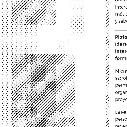
inter
más a
y sab
Plat
Idart
inte
form
Mient
astrob
permi
organ
proye
Fa
La
perso
redes