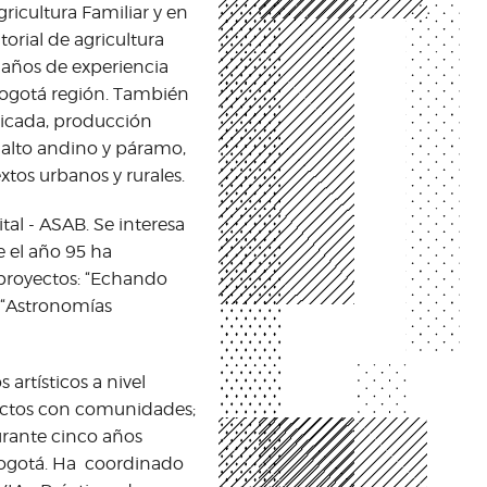
ricultura Familiar y en
orial de agricultura
 años de experiencia
Bogotá región. También
licada, producción
 alto andino y páramo,
tos urbanos y rurales.
tal - ASAB. Se interesa
e el año 95 ha
proyectos: “Echando
 y “Astronomías
 artísticos a nivel
yectos con comunidades;
urante cinco años
 Bogotá. Ha coordinado