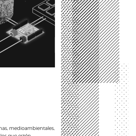
manas, medioambientales,
llos que estén