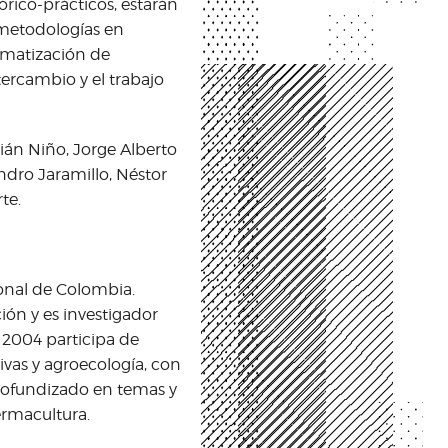
rico-prácticos, estarán
 metodologías en
tematización de
tercambio y el trabajo
tián Niño, Jorge Alberto
andro Jaramillo, Néstor
te.
onal de Colombia.
ón y es investigador
 2004 participa de
ivas y agroecología, con
profundizado en temas y
permacultura.