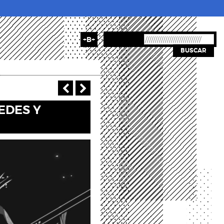
+B+
BUSCAR
‹ Anterior
Siguiente >
EDES Y