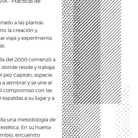
VIA - Prácticas de
onado a las plantas
mo la creación y
e viaja y experimenta
as.
cada del 2000 comenzó a
 donde reside y trabaja.
l pez Capitán, especie
a sembrar y se une al
al compromiso con las
e espaldas a su lugar y a
rolla una metodología de
 estética. En su huerta
ambio, encuentro