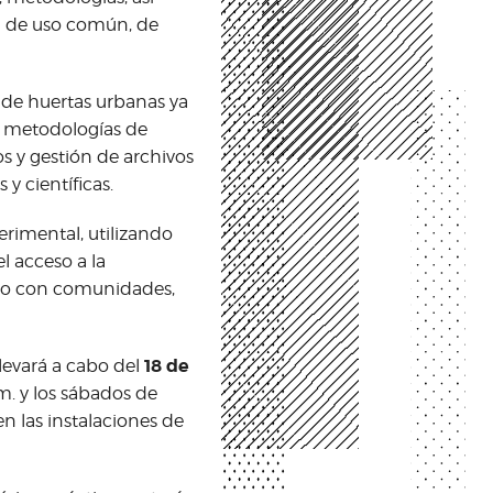
n de uso común, de
 de huertas urbanas ya
 metodologías de
s y gestión de archivos
 y científicas.
erimental, utilizando
el acceso a la
tro con comunidades,
18 de
llevará a cabo del
m. y los sábados de
en las instalaciones de