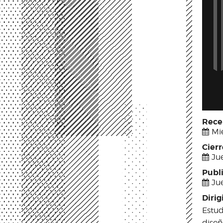
Rece
Mié
Cier
Jue
Publ
Jue
Dirig
Estud
diseñ