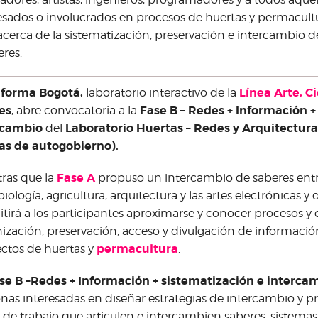
esados o involucrados en procesos de huertas y permacult
cerca de la sistematización, preservación e intercambio 
eres.
aforma Bogotá,
Línea Arte, C
laboratorio interactivo de la
es
Fase B – Redes + Información +
, abre convocatoria a la
rcambio
Laboratorio Huertas – Redes y Arquitectura
del
as de autogobierno).
Fase A
ras que la
propuso un intercambio de saberes entr
iología, agricultura, arquitectura y las artes electrónicas y d
tirá a los participantes aproximarse y conocer procesos y 
ización, preservación, acceso y divulgación de información
permacultura
ctos de huertas y
.
se B –Redes + Información + sistematización e interca
nas interesadas en diseñar estrategias de intercambio y p
 de trabajo que articulen e intercambien saberes, sistemas