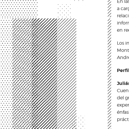
En la
a car
relac
infor
en re
Los i
Monto
André
Perfi
Juli
Cuent
del g
exper
énfas
práct