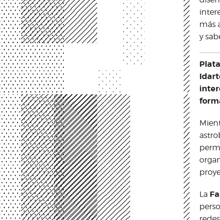
inter
más a
y sab
Plat
Idart
inte
form
Mient
astrob
permi
organ
proye
Fa
La
perso
redes