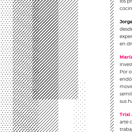
los p
cocin
Jorg
desde
exper
en di
Marí
inves
Por o
endóg
movim
semil
sus 
Trixi
arte 
traba