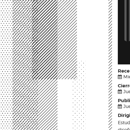
Rece
Mié
Cier
Jue
Publ
Jue
Dirig
Estud
diseñ