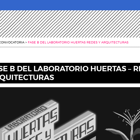
CONVOCATORIA
>
FASE B DEL LABORATORIO HUERTAS REDES Y ARQUITECTURAS
SE B DEL LABORATORIO HUERTAS – R
QUITECTURAS