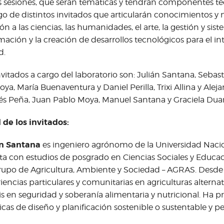
s sesiones, que serán temáticas y tendrán componentes teó
go de distintos invitados que articularán conocimientos y
ión a las ciencias, las humanidades, el arte, la gestión y sis
mación y la creación de desarrollos tecnológicos para el in
d.
nvitados a cargo del laboratorio son: Julián Santana, Sebas
ya, María Buenaventura y Daniel Perilla, Trixi Allina y Alej
s Peña, Juan Pablo Moya, Manuel Santana y Graciela Duar
l de los invitados:
án Santana
es ingeniero agrónomo de la Universidad Naci
a con estudios de posgrado en Ciencias Sociales y Educaci
rupo de Agricultura, Ambiente y Sociedad – AGRAS. Desde
iencias particulares y comunitarias en agriculturas alternat
is en seguridad y soberanía alimentaria y nutricional. Ha 
icas de diseño y planificación sostenible o sustentable y 