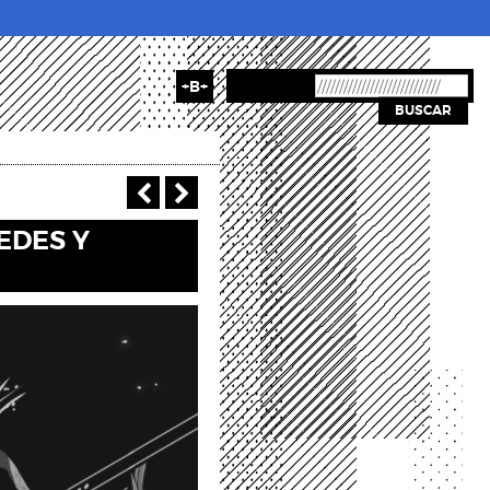
+B+
BUSCAR
‹ Anterior
Siguiente >
EDES Y