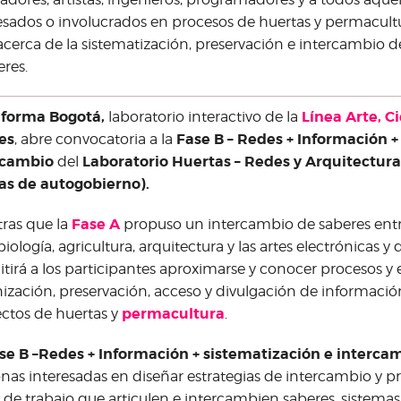
esados o involucrados en procesos de huertas y permacult
cerca de la sistematización, preservación e intercambio 
eres.
aforma Bogotá,
Línea Arte, C
laboratorio interactivo de la
es
Fase B – Redes + Información +
, abre convocatoria a la
rcambio
Laboratorio Huertas – Redes y Arquitectura
del
as de autogobierno).
Fase A
ras que la
propuso un intercambio de saberes entr
iología, agricultura, arquitectura y las artes electrónicas y d
tirá a los participantes aproximarse y conocer procesos y 
ización, preservación, acceso y divulgación de información
permacultura
ctos de huertas y
.
se B –Redes + Información + sistematización e interca
nas interesadas en diseñar estrategias de intercambio y p
 de trabajo que articulen e intercambien saberes, sistemas