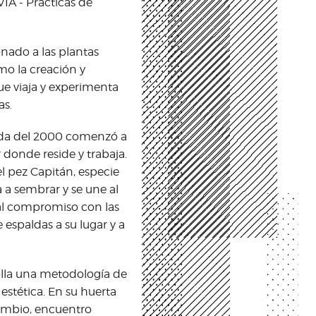
VIA - Prácticas de
onado a las plantas
mo la creación y
e viaja y experimenta
as.
cada del 2000 comenzó a
 donde reside y trabaja.
l pez Capitán, especie
a sembrar y se une al
al compromiso con las
e espaldas a su lugar y a
rolla una metodología de
 estética. En su huerta
ambio, encuentro