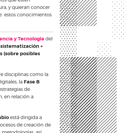
ura, y quieran conocer
de estos conocimientos
iencia y Tecnología
del
 sistematización +
s (sobre posibles
e disciplinas como la
Fase B
igitales, la
estrategias de
, en relación a
mbio
está dirigida a
rocesos de creación de
, metodologías, así