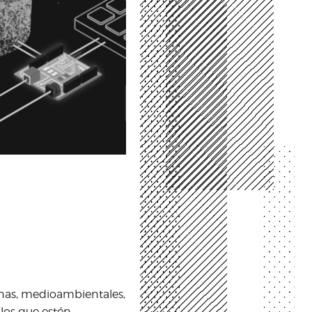
manas, medioambientales,
llos que estén