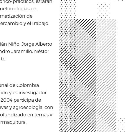
rico-prácticos, estarán
 metodologías en
tematización de
tercambio y el trabajo
tián Niño, Jorge Alberto
andro Jaramillo, Néstor
te.
onal de Colombia.
ón y es investigador
 2004 participa de
ivas y agroecología, con
profundizado en temas y
permacultura.