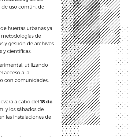
n de uso común, de
 de huertas urbanas ya
 metodologías de
s y gestión de archivos
 y científicas.
erimental, utilizando
el acceso a la
tro con comunidades,
18 de
llevará a cabo del
m. y los sábados de
en las instalaciones de