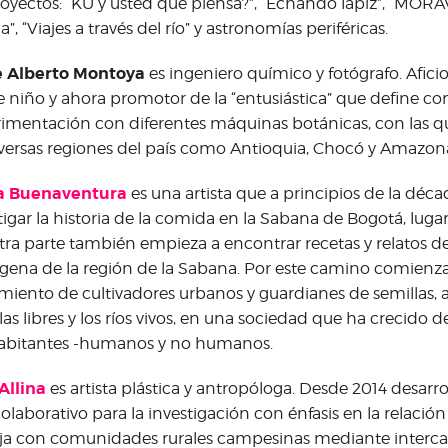
royectos: “KU y usted qué piensa?”, “Echando lápiz”, “MORA
a”, “Viajes a través del río” y astronomías periféricas.
e Alberto Montoya
es ingeniero químico y fotógrafo. Afici
 niño y ahora promotor de la “entusiástica” que define co
imentación con diferentes máquinas botánicas, con las qu
versas regiones del país como Antioquia, Chocó y Amazon
a Buenaventura
es una artista que a principios de la dé
tigar la historia de la comida en la Sabana de Bogotá, lugar
tra parte también empieza a encontrar recetas y relatos de
ena de la región de la Sabana. Por este camino comienza 
iento de cultivadores urbanos y guardianes de semillas, 
las libres y los ríos vivos, en una sociedad que ha crecido d
habitantes -humanos y no humanos.
 Allina
es artista plástica y antropóloga. Desde 2014 desar
colaborativo para la investigación con énfasis en la relación
ja con comunidades rurales campesinas mediante interc