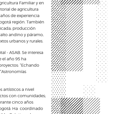
ricultura Familiar y en
orial de agricultura
 años de experiencia
Bogotá región. También
licada, producción
 alto andino y páramo,
tos urbanos y rurales.
tal - ASAB. Se interesa
e el año 95 ha
proyectos: “Echando
 y “Astronomías
 artísticos a nivel
yectos con comunidades;
urante cinco años
 Bogotá. Ha coordinado