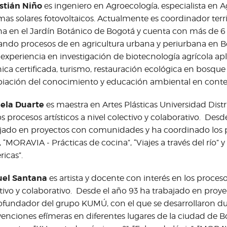
stián Niño
es ingeniero en Agroecología, especialista en Ag
mas solares fotovoltaicos. Actualmente es coordinador territ
a en el Jardín Botánico de Bogotá y cuenta con más de 6
ndo procesos de en agricultura urbana y periurbana en 
 experiencia en investigación de biotecnología agrícola ap
ica certificada, turismo, restauración ecológica en bosque
iación del conocimiento y educación ambiental en contex
iela Duarte
es maestra en Artes Plásticas Universidad Distri
os procesos artísticos a nivel colectivo y colaborativo. Desd
jado en proyectos con comunidades y ha coordinado los 
”, “MORAVIA - Prácticas de cocina”, “Viajes a través del río”
ricas”.
el Santana
es artista y docente con interés en los procesos
tivo y colaborativo. Desde el año 93 ha trabajado en pro
ofundador del grupo KUMÚ, con el que se desarrollaron d
venciones efímeras en diferentes lugares de la ciudad de