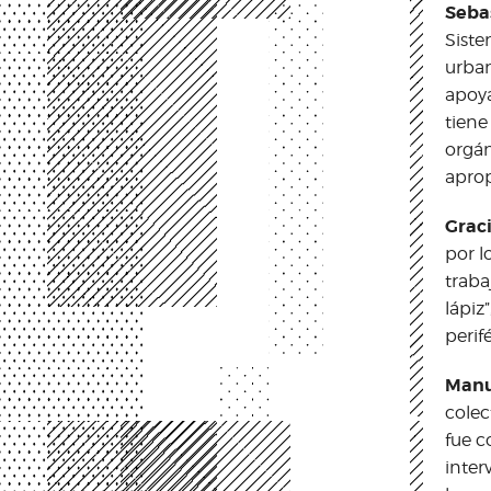
Seba
Siste
urban
apoya
tiene
orgán
aprop
Grac
por l
traba
lápiz
perifé
Manu
colec
fue c
inter