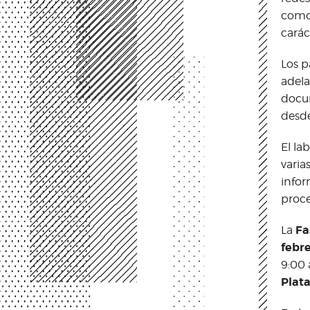
como 
carác
Los p
adela
docum
desde
El la
varia
infor
proce
Fa
La
febre
9:00 
Plata