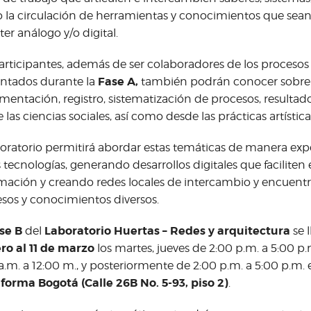
la circulación de herramientas y conocimientos que sea
ter análogo y/o digital.
articipantes, además de ser colaboradores de los procesos
Fase A,
ntados durante la
también podrán conocer sobre
entación, registro, sistematización de procesos, resultado
 las ciencias sociales, así como desde las prácticas artísticas
boratorio permitirá abordar estas temáticas de manera exp
s tecnologías, generando desarrollos digitales que faciliten 
mación y creando redes locales de intercambio y encuen
sos y conocimientos diversos.
se B
Laboratorio Huertas – Redes y arquitectura
del
se 
ro al 11 de marzo
los martes, jueves de 2:00 p.m. a 5:00 p.
a.m. a 12:00 m., y posteriormente de 2:00 p.m. a 5:00 p.m. 
forma Bogotá (Calle 26B No. 5-93, piso 2)
.