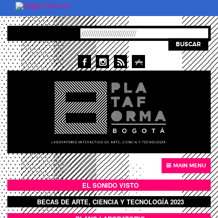
Pasar al contenido principal
BUSCAR
MAIN MENU
EL SONIDO VISTO
BOTÓN SONIDO VISTO
BECAS DE ARTE, CIENCIA Y TECNOLOGÍA 2023
BOTON DOMO LLENO