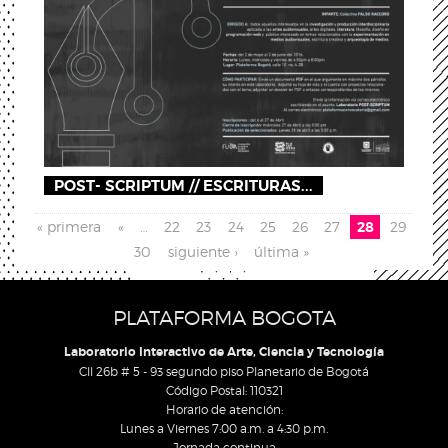
POST- SCRIPTUM // ESCRITURAS...
Páginas
« primera
«
…
22
23
24
25
26
27
28
29
30
siguiente ›
última »
PLATAFORMA BOGOTA
Laboratorio Interactivo de Arte, Ciencia y Tecnología
Cll 26b # 5 - 93 segundo piso Planetario de Bogotá
Código Postal: 110321
Horario de atención:
Lunes a Viernes 7:00 a.m. a 4:30 p.m.
Jornada continua