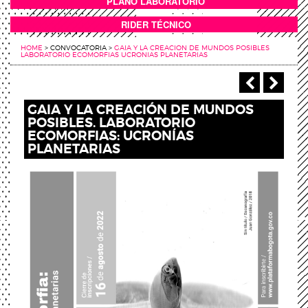
PLANO LABORATORIO
ANEXOS
RIDER TÉCNICO
HOME
>
CONVOCATORIA
>
GAIA Y LA CREACION DE MUNDOS POSIBLES
LABORATORIO ECOMORFIAS UCRONIAS PLANETARIAS
‹ Anterio
Sigu
GAIA Y LA CREACIÓN DE MUNDOS
POSIBLES. LABORATORIO
ECOMORFIAS: UCRONÍAS
PLANETARIAS