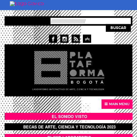
Pasar al contenido principal
BUSCAR
MAIN MENU
EL SONIDO VISTO
BOTÓN SONIDO VISTO
BECAS DE ARTE, CIENCIA Y TECNOLOGÍA 2023
BOTON DOMO LLENO