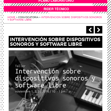
PLANO LABORATORIO
ANEXOS
RIDER TÉCNICO
HOME
>
CONVOCATORIA
>
INTERVENCION SOBRE DISPOSITIVOS SONOROS
Y SOFTWARE LIBRE
‹ Anterio
Sigu
INTERVENCIÓN SOBRE DISPOSITIVOS
SONOROS Y SOFTWARE LIBRE