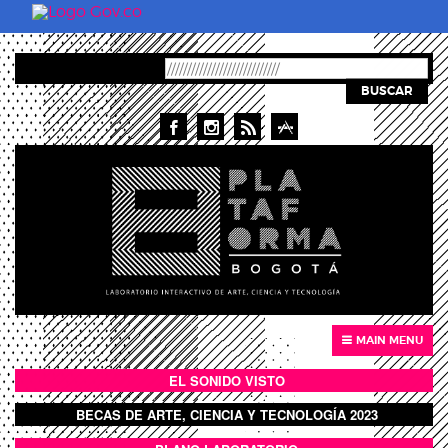
Pasar al contenido principal
BUSCAR
MAIN MENU
EL SONIDO VISTO
BOTÓN SONIDO VISTO
BECAS DE ARTE, CIENCIA Y TECNOLOGÍA 2023
BOTON DOMO LLENO