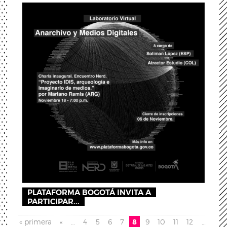
PLATAFORMA BOGOTÁ INVITA A
PARTICIPAR...
Páginas
« primera
«
…
4
5
6
7
8
9
10
11
12
…