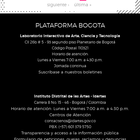
siguiente ›
última »
PLATAFORMA BOGOTA
Laboratorio Interactivo de Arte, Ciencia y Tecnología
Cll 26b # 5 - 93 segundo piso Planetario de Bogotá
Código Postal: 110321
Horario de atención:
Lunes a Viernes 7:00 a.m. a 4:30 p.m.
Jornada continua
Suscríbase a nuestros boletines
Instituto Distrital de las Artes - Idartes
Carrera 8 No. 15 - 46 - Bogotá / Colombia
Horario de atención: Lunes a Viernes 7:00 a.m. a 4:30 p.m.
Centros de Atención
contactenos@idartes.gov.co
PBX: (+57) 601 379 5750
Transparencia y acceso a la información pública
Formulario de peticiones, quejas, reclamos y denuncias