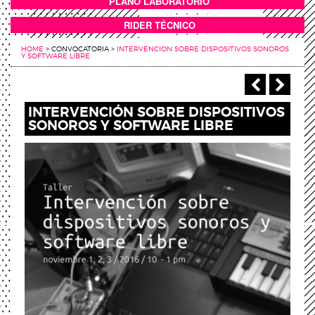
PLANO LABORATORIO
ANEXOS
RIDER TÉCNICO
HOME
>
CONVOCATORIA
>
INTERVENCION SOBRE DISPOSITIVOS SONOROS
Y SOFTWARE LIBRE
‹ Anterio
Sigu
INTERVENCIÓN SOBRE DISPOSITIVOS
SONOROS Y SOFTWARE LIBRE