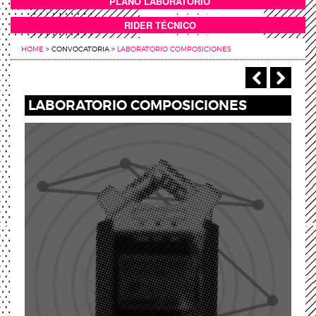
PLANO LABORATORIO
ANEXOS
RIDER TÉCNICO
HOME
>
CONVOCATORIA
>
LABORATORIO COMPOSICIONES
‹ Anterio
Sigu
LABORATORIO COMPOSICIONES