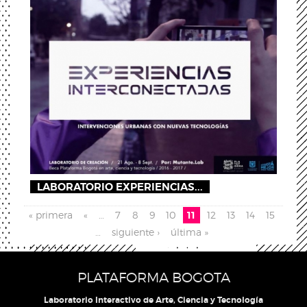
LABORATORIO EXPERIENCIAS...
Páginas
« primera
«
…
7
8
9
10
11
12
13
14
15
…
siguiente ›
última »
PLATAFORMA BOGOTA
Laboratorio Interactivo de Arte, Ciencia y Tecnología