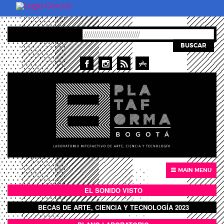
Pasar al contenido principal
BUSCAR
MAIN MENU
EL SONIDO VISTO
BOTÓN SONIDO VISTO
BECAS DE ARTE, CIENCIA Y TECNOLOGÍA 2023
BOTON DOMO LLENO