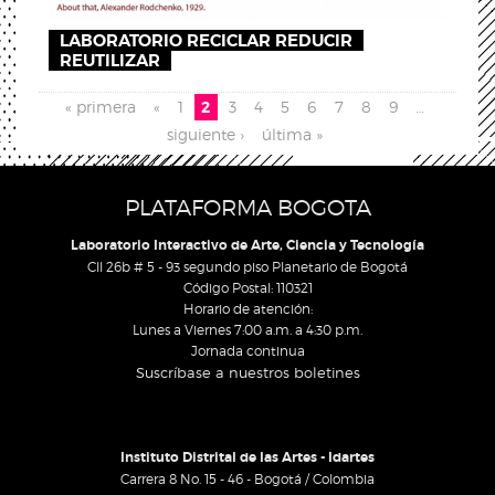
LABORATORIO RECICLAR REDUCIR
REUTILIZAR
Páginas
« primera
«
1
2
3
4
5
6
7
8
9
…
siguiente ›
última »
PLATAFORMA BOGOTA
Laboratorio Interactivo de Arte, Ciencia y Tecnología
Cll 26b # 5 - 93 segundo piso Planetario de Bogotá
Código Postal: 110321
Horario de atención:
Lunes a Viernes 7:00 a.m. a 4:30 p.m.
Jornada continua
Suscríbase a nuestros boletines
Instituto Distrital de las Artes - Idartes
Carrera 8 No. 15 - 46 - Bogotá / Colombia