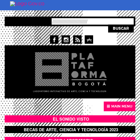
Pasar al contenido principal
BUSCAR
MAIN MENU
EL SONIDO VISTO
BOTÓN SONIDO VISTO
BECAS DE ARTE, CIENCIA Y TECNOLOGÍA 2023
BOTON DOMO LLENO