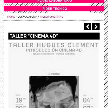
PLANO LABORATORIO
ANEXOS
RIDER TÉCNICO
HOME
>
CONVOCATORIA
>
TALLER CINEMA 4D
‹ Anterio
Sigu
TALLER “CINEMA 4D”