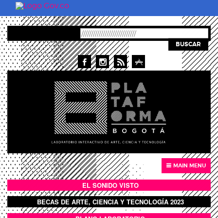
Pasar al contenido principal
BUSCAR
MAIN MENU
EL SONIDO VISTO
BOTÓN SONIDO VISTO
BECAS DE ARTE, CIENCIA Y TECNOLOGÍA 2023
BOTON DOMO LLENO