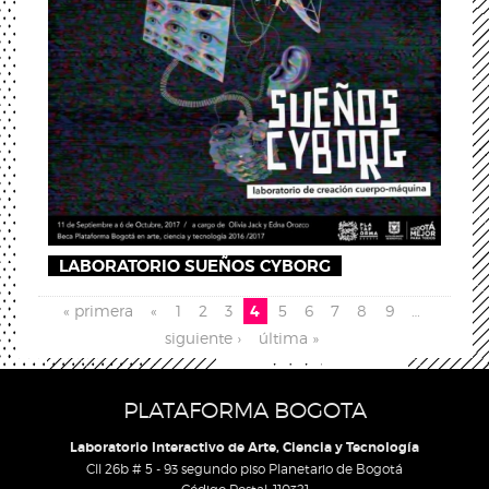
LABORATORIO SUEÑOS CYBORG
Páginas
« primera
«
1
2
3
4
5
6
7
8
9
…
siguiente ›
última »
PLATAFORMA BOGOTA
Laboratorio Interactivo de Arte, Ciencia y Tecnología
Cll 26b # 5 - 93 segundo piso Planetario de Bogotá