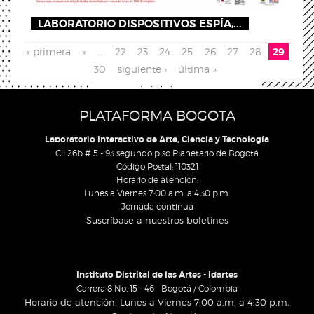
LABORATORIO DISPOSITIVOS ESPÍA,...
Pages
« primera
«
…
22
23
24
25
26
27
28
29
30
siguiente ›
última »
PLATAFORMA BOGOTA
Laboratorio Interactivo de Arte, Ciencia y Tecnología
Cll 26b # 5 - 93 segundo piso Planetario de Bogotá
Código Postal: 110321
Horario de atención:
Lunes a Viernes 7:00 a.m. a 4:30 p.m.
Jornada continua
Suscríbase a nuestros boletines
Instituto Distrital de las Artes - Idartes
Carrera 8 No. 15 - 46 - Bogotá / Colombia
Horario de atención: Lunes a Viernes 7:00 a.m. a 4:30 p.m.