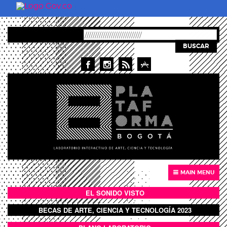
Skip to main content
BUSCAR
MAIN MENU
EL SONIDO VISTO
BOTÓN SONIDO VISTO
BECAS DE ARTE, CIENCIA Y TECNOLOGÍA 2023
BOTON DOMO LLENO