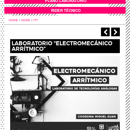
PLANO LABORATORIO
ANEXOS
RIDER TÉCNICO
HOME
>
NODE
>
177
‹ Previou
Next
LABORATORIO “ELECTROMECÁNICO
ARRÍTMICO”