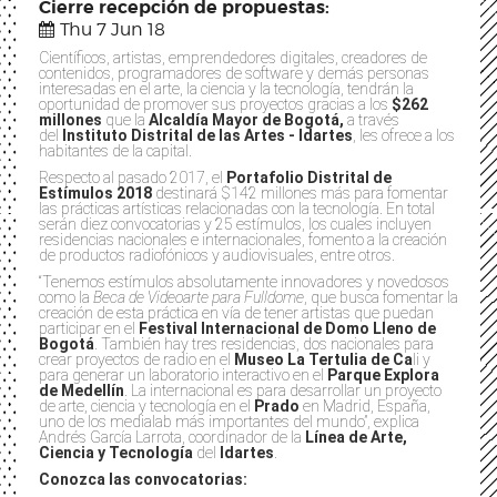
Cierre recepción de propuestas:
Thu 7 Jun 18
Científicos, artistas, emprendedores digitales, creadores de
contenidos, programadores de software y demás personas
interesadas en el arte, la ciencia y la tecnología, tendrán la
oportunidad de promover sus proyectos gracias a los
$262
millones
que la
Alcaldía Mayor de Bogotá,
a través
del
Instituto Distrital de las Artes - Idartes
, les ofrece a los
habitantes de la capital.
Respecto al pasado 2017, el
Portafolio Distrital de
Estímulos 2018
destinará $142 millones más para fomentar
las prácticas artísticas relacionadas con la tecnología. En total
serán diez convocatorias y 25 estímulos, los cuales incluyen
residencias nacionales e internacionales, fomento a la creación
de productos radiofónicos y audiovisuales, entre otros.
“Tenemos estímulos absolutamente innovadores y novedosos
como la
Beca de Videoarte para Fulldome
, que busca fomentar la
creación de esta práctica en vía de tener artistas que puedan
participar en el
Festival Internacional de Domo Lleno de
Bogotá
. También hay tres residencias, dos nacionales para
crear proyectos de radio en el
Museo La Tertulia de Ca
li y
para generar un laboratorio interactivo en el
Parque Explora
de Medellín
. La internacional es para desarrollar un proyecto
de arte, ciencia y tecnología en el
Prado
en Madrid, España,
uno de los medialab más importantes del mundo”, explica
Andrés García Larrota, coordinador de la
Línea de Arte,
Ciencia y Tecnología
del
Idartes
.
Conozca las convocatorias: