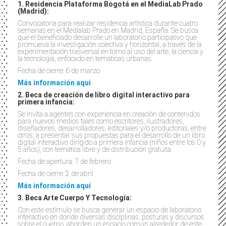
1. Residencia Plataforma Bogotá en el MediaLab Prado
(Madrid):
Convocatoria para realizar residencia artística durante cuatro
semanas en el Medialab Prado en Madrid, España. Se busca
que el beneficiado desarrolle un laboratorio participativo que
promueva la investigación colectiva y horizontal, a través de la
experimentación trasversal en torno al uso del arte, la ciencia y
la tecnología, enfocado en temáticas urbanas.
Fecha de cierre: 6 de marzo
Más información aquí
2. Beca de creación de libro digital interactivo para
primera infancia:
Se invita a agentes con experiencia en creación de contenidos
para nuevos medios tales como escritores, ilustradores,
diseñadores, desarrolladores, editoriales y/o productoras, entre
otros, a presentar sus propuestas para el desarrollo de un libro
digital interactivo dirigido a primera infancia (niños entre los 0 y
5 años), con temática libre y de distribución gratuita.
Fecha de apertura: 7 de febrero
Fecha de cierre: 2 de abril
Más información aquí
3. Beca Arte Cuerpo Y Tecnología:
Con este estímulo se busca generar un espacio de laboratorio
interactivo en donde diversas disciplinas, posturas y discursos
sobre el cuerpo, aborden un espacio común alrededor de este