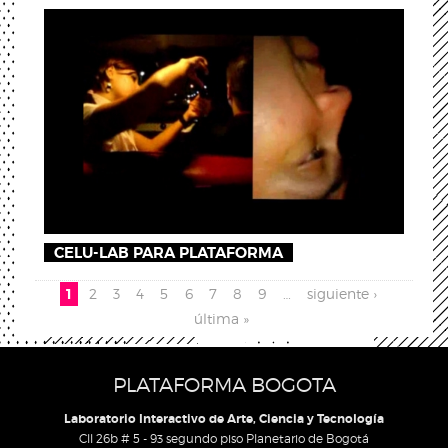
CELU-LAB PARA PLATAFORMA
Pages
1
2
3
4
5
6
7
8
9
…
siguiente ›
última »
PLATAFORMA BOGOTA
Laboratorio Interactivo de Arte, Ciencia y Tecnología
Cll 26b # 5 - 93 segundo piso Planetario de Bogotá