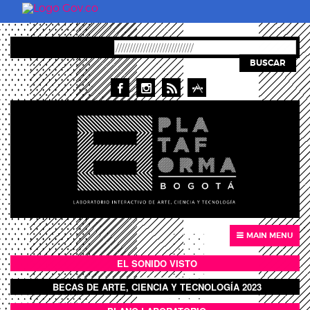
Skip to main content
BUSCAR
MAIN MENU
EL SONIDO VISTO
BOTÓN SONIDO VISTO
BECAS DE ARTE, CIENCIA Y TECNOLOGÍA 2023
BOTON DOMO LLENO