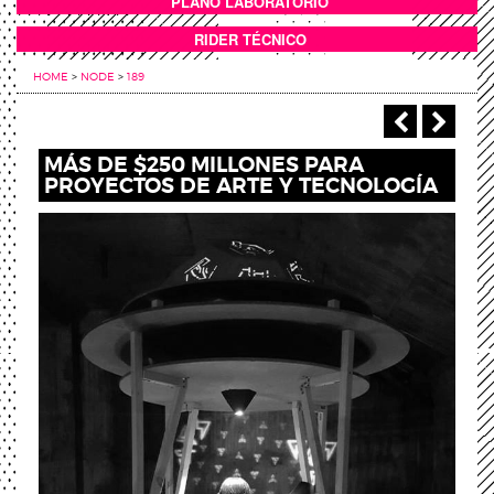
PLANO LABORATORIO
ANEXOS
RIDER TÉCNICO
HOME
>
NODE
>
189
‹ Previou
Next
MÁS DE $250 MILLONES PARA
PROYECTOS DE ARTE Y TECNOLOGÍA