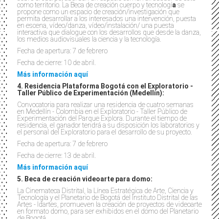
como territorio. La Beca de creación cuerpo y tecnologí
a
se
propone como un espacio de creación/investigación que
permita desarrollar a los interesados una intervención, puesta
en escena, vídeo/danza, vídeo/instalación/ una puesta
interactiva que dialogue con los desarrollos que desde la danza,
los medios audiovisuales la ciencia y la tecnología.
Fecha de apertura: 7 de febrero
Fecha de cierre: 10 de abril.
Más información aquí
4. Residencia Plataforma Bogotá con el Exploratorio -
Taller Público de Experimentación (Medellín):
Convocatoria para realizar una residencia de cuatro semanas
en Medellín - Colombia en el Exploratorio - Taller Público de
Experimentación del Parque Explora. Durante el tiempo de
residencia, el ganador tendrá a su disposición los laboratorios y
el personal del Exploratorio para el desarrollo de su proyecto.
Fecha de apertura: 7 de febrero
Fecha de cierre: 13 de abril.
Más información aquí
5. Beca de creación videoarte para domo:
La Cinemateca Distrital, la Línea Estratégica de Arte, Ciencia y
Tecnología y el Planetario de Bogotá del Instituto Distrital de las
Artes - Idartes, promueven la creación de proyectos de videoarte
en formato domo, para ser exhibidos en el domo del Planetario
de Bogotá.