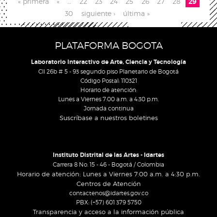
Pages
« primera
«
…
22
23
24
25
26
27
28
29
30
siguiente ›
última »
PLATAFORMA BOGOTA
Laboratorio Interactivo de Arte, Ciencia y Tecnología
Cll 26b # 5 - 93 segundo piso Planetario de Bogotá
Código Postal: 110321
Horario de atención:
Lunes a Viernes 7:00 a.m. a 4:30 p.m.
Jornada continua
Suscríbase a nuestros boletines
Instituto Distrital de las Artes - Idartes
Carrera 8 No. 15 - 46 - Bogotá / Colombia
Horario de atención: Lunes a Viernes 7:00 a.m. a 4:30 p.m.
Centros de Atención
contactenos@idartes.gov.co
PBX: (+57) 601 379 5750
Transparencia y acceso a la información pública