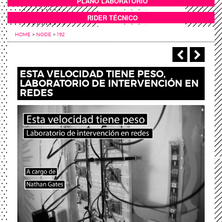
PLANO LABORATORIO
ANEXOS
RIDER TÉCNICO
HOME
>
NODE
>
192
‹ Previou
Next
ESTA VELOCIDAD TIENE PESO,
LABORATORIO DE INTERVENCIÓN EN
REDES