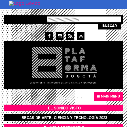
Skip to main content
BUSCAR
MAIN MENU
EL SONIDO VISTO
BOTÓN SONIDO VISTO
BECAS DE ARTE, CIENCIA Y TECNOLOGÍA 2023
BOTON DOMO LLENO