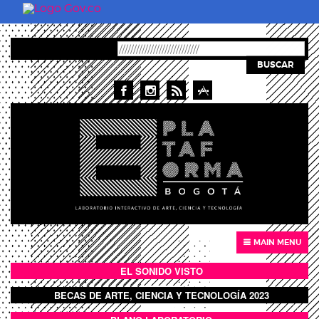
Skip to main content
BUSCAR
MAIN MENU
EL SONIDO VISTO
BOTÓN SONIDO VISTO
BECAS DE ARTE, CIENCIA Y TECNOLOGÍA 2023
BOTON DOMO LLENO