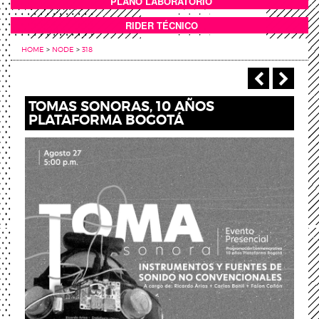
PLANO LABORATORIO
ANEXOS
RIDER TÉCNICO
HOME
>
NODE
>
318
‹ Anterio
Sigu
TOMAS SONORAS, 10 AÑOS
PLATAFORMA BOGOTÁ