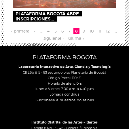
PLATAFORMA BOGOTÁ ABRE
INSCRIPCIONES...
Pages
« primera
«
…
4
5
6
7
8
9
10
11
12
…
siguiente ›
última »
PLATAFORMA BOGOTA
Laboratorio Interactivo de Arte, Ciencia y Tecnología
Cll 26b # 5 - 93 segundo piso Planetario de Bogotá
Código Postal: 110321
Horario de atención:
Lunes a Viernes 7:00 a.m. a 4:30 p.m.
Jornada continua
Suscríbase a nuestros boletines
Instituto Distrital de las Artes - Idartes
Carrera 8 No. 15 - 46 - Bogotá / Colombia