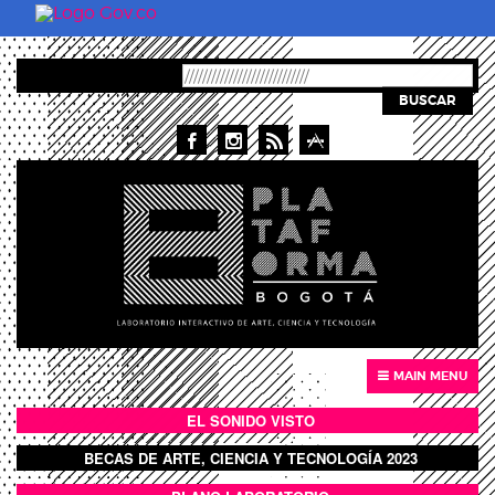
Skip to main content
BUSCAR
MAIN MENU
EL SONIDO VISTO
BOTÓN SONIDO VISTO
BECAS DE ARTE, CIENCIA Y TECNOLOGÍA 2023
BOTON DOMO LLENO