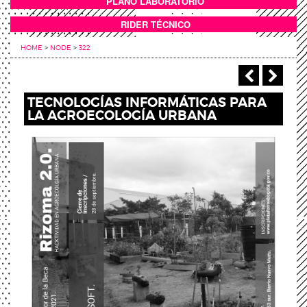
PLANO LABORATORIO
ANEXOS
RIDER TÉCNICO
HOME
>
NODE
>
322
‹ Previou
Next
TECNOLOGÍAS INFORMÁTICAS PARA
LA AGROECOLOGÍA URBANA