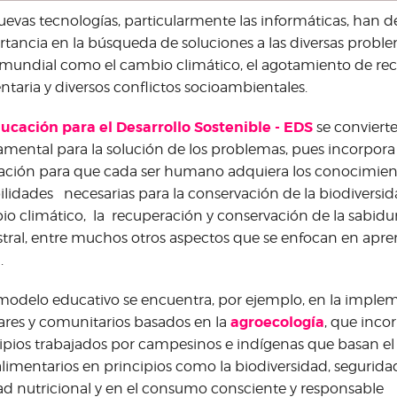
uevas tecnologías, particularmente las informáticas, han 
tancia en la búsqueda de soluciones a las diversas proble
 mundial como el cambio climático, el agotamiento de recurs
ntaria y diversos conflictos socioambientales.
ucación para el Desarrollo Sostenible - EDS
se conviert
mental para la solución de los problemas, pues incorpor
ción para que cada ser humano adquiera los conocimien
ilidades necesarias para la conservación de la biodiversida
o climático, la recuperación y conservación de la sabidurí
tral, entre muchos otros aspectos que se enfocan en aprend
a.
modelo educativo se encuentra, por ejemplo, en la imple
agroecología
ares y comunitarios basados en la
, que inco
ipios trabajados por campesinos e indígenas que basan el
limentarios en principios como la biodiversidad, seguridad
ad nutricional y en el consumo consciente y responsable