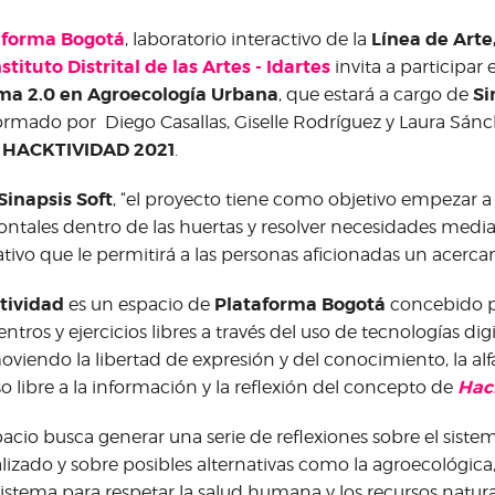
aforma Bogotá
Línea de Arte
, laboratorio interactivo de la
nstituto Distrital de las Artes - Idartes
invita a participar 
ma 2.0 en Agroecología Urbana
Si
, que estará a cargo de
rmado por Diego Casallas, Giselle Rodríguez y Laura Sánc
 HACKTIVIDAD 2021
.
Sinapsis Soft
, “el proyecto tiene como objetivo empezar a f
ontales dentro de las huertas y resolver necesidades media
ativo que le permitirá a las personas aficionadas un acercami
tividad
Plataforma Bogotá
es un espacio de
concebido p
ntros y ejercicios libres a través del uso de tecnologías digi
viendo la libertad de expresión y del conocimiento, la alfab
Hac
o libre a la información y la reflexión del concepto de
pacio busca generar una serie de reflexiones sobre el sist
lizado y sobre posibles alternativas como la agroecológica
sistema para respetar la salud humana y los recursos natur