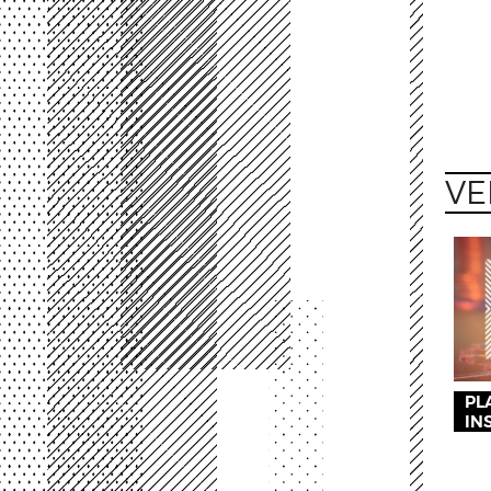
VE
PL
IN