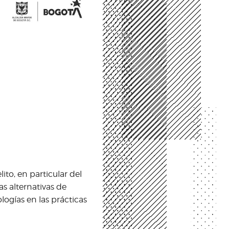
ito, en particular del
s alternativas de
logías en las prácticas