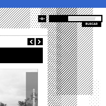
+B+
BUSCAR
‹ Previous
Next ›