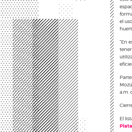
espac
forma
el us
huert
“En e
tener
utili
efici
Parte
Mozú 
a.m. 
Cierr
El li
Plat