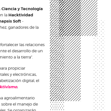
, Ciencia y Tecnología
Hacktividad
en la
napsis Soft
-
hez, ganadores de la
ortalecer las relaciones
nte el desarrollo de un
ento a la tierra”.
ara propiciar
tales y electrónicas,
etización digital, el
ktivismo
.
ema agroalimentario
, sobre el manejo de
ales. Se organizarán