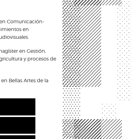
a en Comunicación-
cimientos en
udiovisuales.
agíster en Gestión,
gricultura y procesos de
en Bellas Artes de la