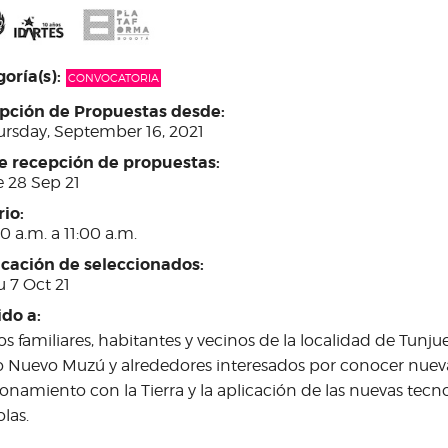
oría(s):
CONVOCATORIA
pción de Propuestas desde:
ursday, September 16, 2021
re recepción de propuestas:
e 28 Sep 21
rio:
0 a.m. a 11:00 a.m.
icación de seleccionados:
 7 Oct 21
ido a:
s familiares, habitantes y vecinos de la localidad de Tunjuel
o Nuevo Muzú y alrededores interesados por conocer nueva
ionamiento con la Tierra y la aplicación de las nuevas tecno
olas.