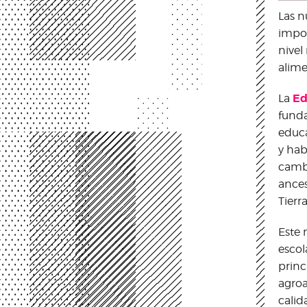
Las n
impor
nivel
alime
Ed
La
funda
educa
y hab
cambi
ances
Tierr
Este 
escol
princ
agroa
calid