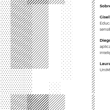
Sobre
Gise
Educa
sensi
Dieg
aplic
inteli
Laur
UniM