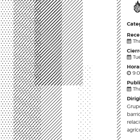
Categ
Rece
Th
Cier
Tu
Hora
9:0
Publ
Thu
Dirig
Grupo
barri
relac
agríc