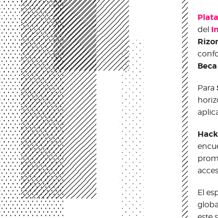
Plat
I
del
Rizo
confo
Beca
Para
horiz
aplic
Hack
encue
promo
acces
El es
globa
este 