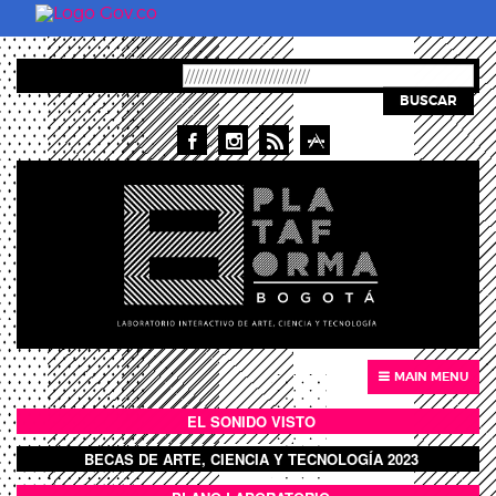
Pasar al contenido principal
BUSCAR
MAIN MENU
EL SONIDO VISTO
BOTÓN SONIDO VISTO
BECAS DE ARTE, CIENCIA Y TECNOLOGÍA 2023
BOTON DOMO LLENO