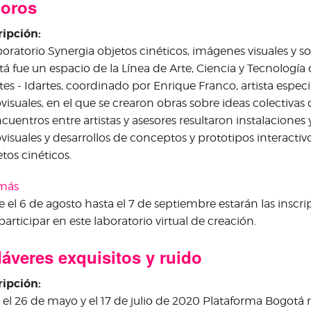
oros
ripción:
boratorio Synergia objetos cinéticos, imágenes visuales y 
á fue un espacio de la Línea de Arte, Ciencia y Tecnología de
rtes - Idartes, coordinado por Enrique Franco, artista espec
visuales, en el que se crearon obras sobre ideas colectivas 
ncuentros entre artistas y asesores resultaron instalacione
visuales y desarrollos de conceptos y prototipos interactivo
etos cinéticos.
 más
sobre Laboratorio Synergia Objetos cinéticos, visuales 
 el 6 de agosto hasta el 7 de septiembre estarán las inscri
participar en este laboratorio virtual de creación.
áveres exquisitos y ruido
ripción:
 el 26 de mayo y el 17 de julio de 2020 Plataforma Bogotá r