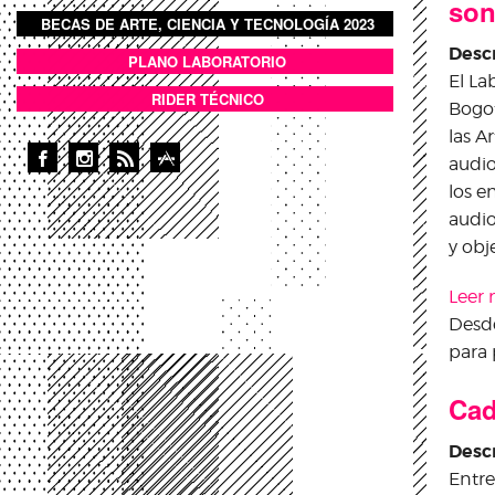
son
BECAS DE ARTE, CIENCIA Y TECNOLOGÍA 2023
BOTON DOMO LLENO
Desc
PLANO LABORATORIO
ANEXOS
El La
RIDER TÉCNICO
Bogot
las A
audio
los e
audio
y obj
Leer
Desde
para 
Cad
Desc
Entre