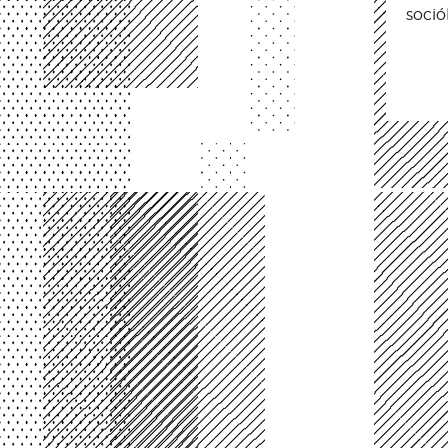
soció
Pág