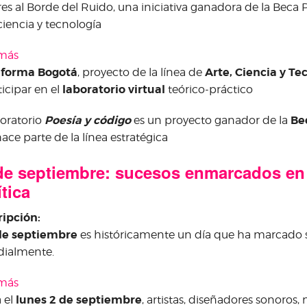
es al Borde del Ruido, una iniciativa ganadora de la Beca
 ciencia y tecnología
 más
sobre Cadáveres exquisitos y ruido
aforma Bogotá
Arte, Ciencia y Te
, proyecto de la línea de
laboratorio virtual
ticipar en el
teórico-práctico
Poesía y código
Be
boratorio
es un proyecto ganador de la
ace parte de la línea estratégica
de septiembre: sucesos enmarcados en
ítica
ripción:
 de septiembre
es históricamente un día que ha marcado s
ialmente.
 más
sobre 11 de septiembre: sucesos enmarcados en Ruido y
lunes 2 de septiembre
 el
, artistas, diseñadores sonoros,