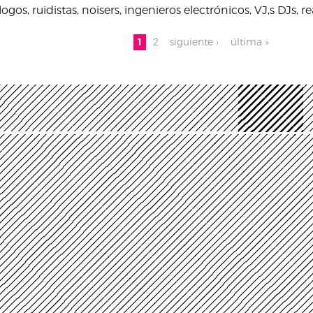
logos, ruidistas, noisers, ingenieros electrónicos, VJ,s DJs, r
inas
1
2
siguiente ›
última »