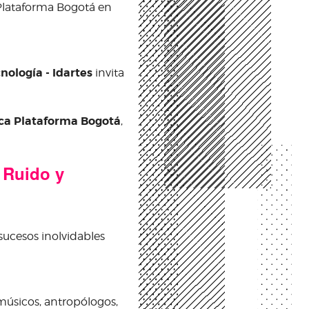
 Plataforma Bogotá en
cnología - Idartes
invita
ca Plataforma Bogotá
,
 Ruido y
ucesos inolvidables
 Política
 músicos, antropólogos,