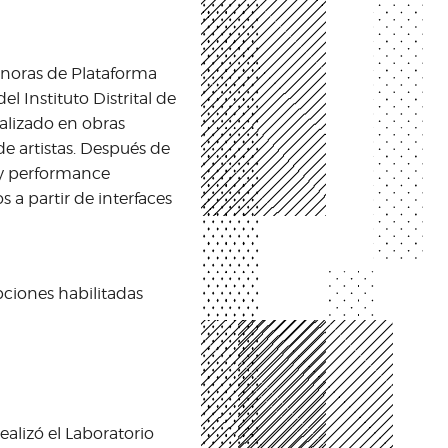
sonoras de Plataforma
l Instituto Distrital de
ializado en obras
de artistas. Después de
s y performance
s a partir de interfaces
y sonoros
pciones habilitadas
ealizó el Laboratorio