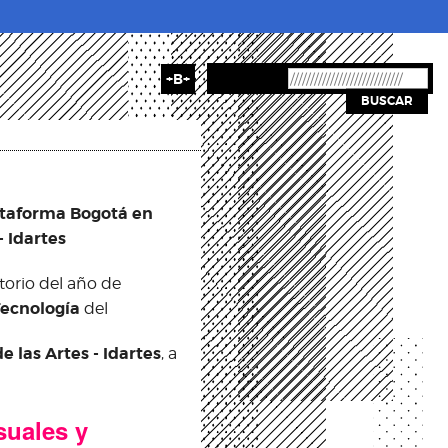
+B+
BUSCAR
ataforma Bogotá en
- Idartes
torio del año de
Tecnología
del
de las Artes - Idartes
, a
suales y