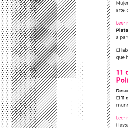
Mujer
arte,
Leer
Plat
a par
El la
que h
11 
Pol
Desc
11
El
mund
Leer
Hasta