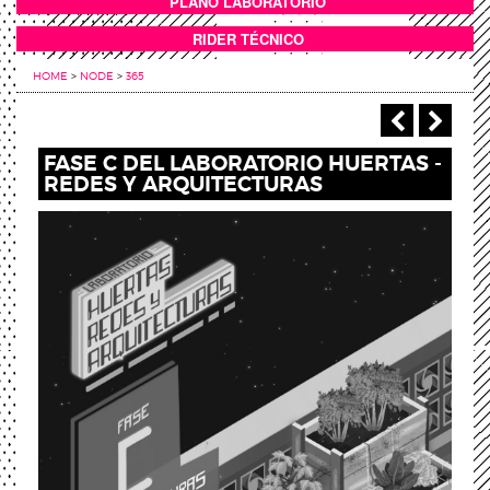
PLANO LABORATORIO
ANEXOS
RIDER TÉCNICO
HOME
>
NODE
>
365
‹ Previou
Next
FASE C DEL LABORATORIO HUERTAS -
REDES Y ARQUITECTURAS