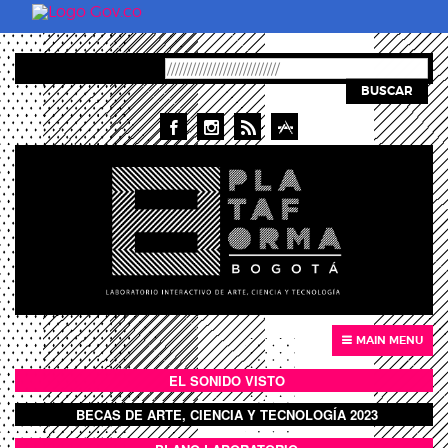
Skip to main content
BUSCAR
MAIN MENU
EL SONIDO VISTO
BOTÓN SONIDO VISTO
BECAS DE ARTE, CIENCIA Y TECNOLOGÍA 2023
BOTON DOMO LLENO