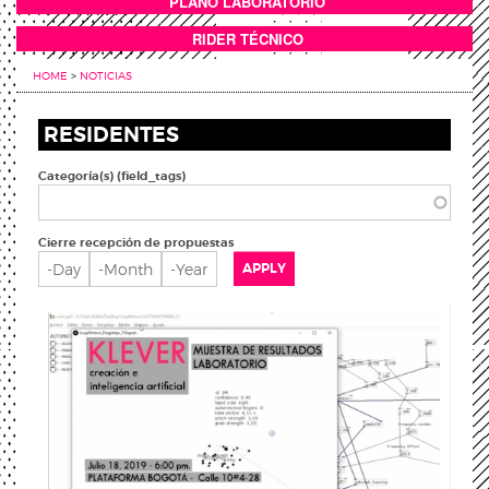
PLANO LABORATORIO
ANEXOS
RIDER TÉCNICO
HOME
>
NOTICIAS
RESIDENTES
Categoría(s) (field_tags)
Cierre recepción de propuestas
Cierre recepción de propuestas
Day
Month
Year
APPLY