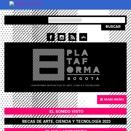
Skip to main content
BUSCAR
MAIN MENU
EL SONIDO VISTO
BOTÓN SONIDO VISTO
BECAS DE ARTE, CIENCIA Y TECNOLOGÍA 2023
BOTON DOMO LLENO