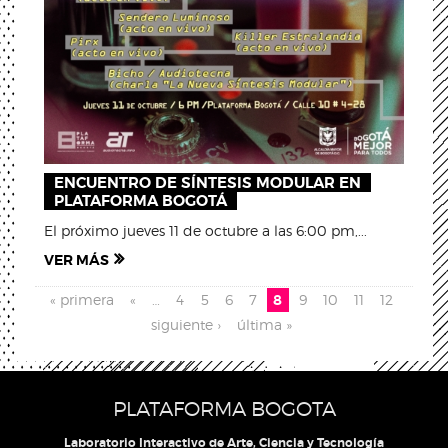
ENCUENTRO DE SÍNTESIS MODULAR EN
PLATAFORMA BOGOTÁ
El próximo jueves 11 de octubre a las 6:00 pm,...
VER MÁS
Pages
« primera
«
…
4
5
6
7
8
9
10
11
12
siguiente ›
última »
PLATAFORMA BOGOTA
Laboratorio Interactivo de Arte, Ciencia y Tecnología