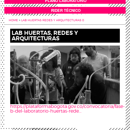
PLANO LABORATORIO
ANEXOS
RIDER TÉCNICO
HOME
>
LAB HUERTAS REDES Y ARQUITECTURAS 0
LAB HUERTAS, REDES Y
ARQUITECTURAS
https://plataformabogota.gov.co/convocatoria/fase-
b-del-laboratorio-huertas-rede…