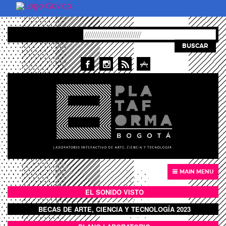
Pasar al contenido principal
BUSCAR
MAIN MENU
EL SONIDO VISTO
BOTÓN SONIDO VISTO
BECAS DE ARTE, CIENCIA Y TECNOLOGÍA 2023
BOTON DOMO LLENO