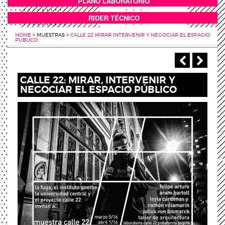
PLANO LABORATORIO
ANEXOS
RIDER TÉCNICO
HOME
>
MUESTRAS
>
CALLE 22 MIRAR INTERVENIR Y NEGOCIAR EL ESPACIO
PUBLICO
‹ Anterio
Sigu
CALLE 22: MIRAR, INTERVENIR Y
NEGOCIAR EL ESPACIO PÚBLICO