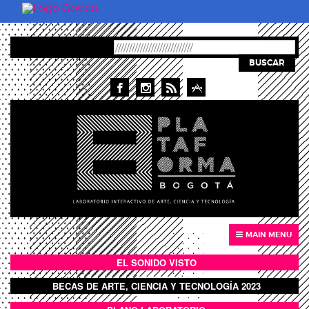
Pasar al contenido principal
BUSCAR
MAIN MENU
EL SONIDO VISTO
BOTÓN SONIDO VISTO
BECAS DE ARTE, CIENCIA Y TECNOLOGÍA 2023
BOTON DOMO LLENO