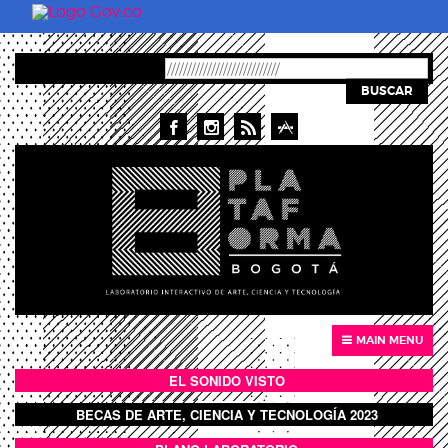
Pasar al contenido principal
BUSCAR
MAIN MENU
EL SONIDO VISTO
BOTÓN SONIDO VISTO
BECAS DE ARTE, CIENCIA Y TECNOLOGÍA 2023
BOTON DOMO LLENO