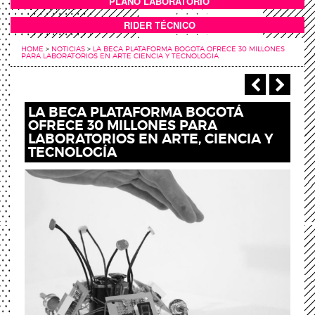
PLANO LABORATORIO
ANEXOS
RIDER TÉCNICO
HOME
>
NOTICIAS
>
LA BECA PLATAFORMA BOGOTA OFRECE 30 MILLONES
PARA LABORATORIOS EN ARTE CIENCIA Y TECNOLOGIA
‹ Anterio
Sigu
LA BECA PLATAFORMA BOGOTÁ
OFRECE 30 MILLONES PARA
LABORATORIOS EN ARTE, CIENCIA Y
TECNOLOGÍA