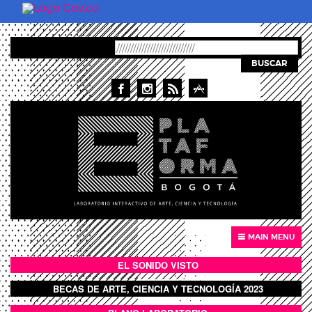
Pasar al contenido principal
BUSCAR
MAIN MENU
EL SONIDO VISTO
BOTÓN SONIDO VISTO
BECAS DE ARTE, CIENCIA Y TECNOLOGÍA 2023
BOTON DOMO LLENO